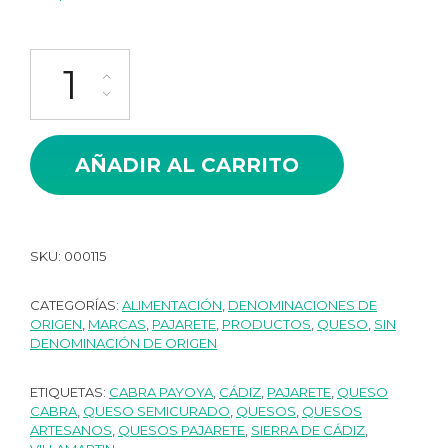
Queso Artesano Semi Curado de Cabra Payoya Pajarete cantid
AÑADIR AL CARRITO
SKU:
000115
CATEGORÍAS:
ALIMENTACIÓN
,
DENOMINACIONES DE
ORIGEN
,
MARCAS
,
PAJARETE
,
PRODUCTOS
,
QUESO
,
SIN
DENOMINACIÓN DE ORIGEN
ETIQUETAS:
CABRA PAYOYA
,
CÁDIZ
,
PAJARETE
,
QUESO
CABRA
,
QUESO SEMICURADO
,
QUESOS
,
QUESOS
ARTESANOS
,
QUESOS PAJARETE
,
SIERRA DE CÁDIZ
,