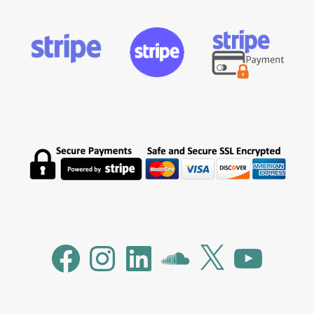
Facebook
Instagram
LinkedIn
SoundCloud
X
YouTube