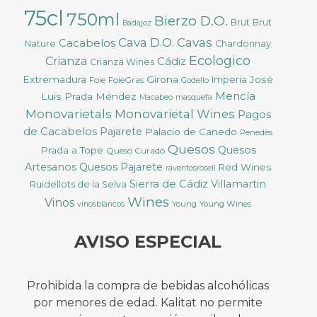
75cl
750ml
Bierzo D.O.
Brut
Brut
Badajoz
Cava D.O.
Cavas
Cacabelos
Nature
Chardonnay
Ecologico
Crianza
Cádiz
Crianza Wines
Extremadura
Girona
José
Foie
FoieGras
Imperia
Godello
Mencía
Luis Prada Méndez
Macabeo
masquefa
Monovarietals
Monovarietal Wines
Pagos
de Cacabelos
Pajarete
Palacio de Canedo
Penedès
Quesos
Quesos
Prada a Tope
Queso Curado
Artesanos
Quesos Pajarete
Red Wines
raventosrosell
Sierra de Cádiz
Villamartin
Ruidellots de la Selva
Wines
Vinos
Young
Young Wines
vinosblancos
AVISO ESPECIAL
Prohibida la compra de bebidas alcohólicas
por menores de edad. Kalitat no permite