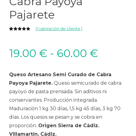
Cabra Payoya
Pajarete
(
1
valoración de cliente )
5.00
5
1
de
basado en
valoración
Rango
19.00
€
-
60.00
€
de
clientes
de
Queso Artesano Semi Curado de Cabra
precios
Payoya Pajarete.
Queso semicurado de cabra
payoyo de pasta prensada. Sin aditivos ni
desde
conservantes. Producción integrada.
Maduración 1 kg 30 días, 1,5 kg 45 días, 3 kg 70
19.00 €
días. Los quesos se pesan y se cobra en
proporción.
Origen Sierra de Cádiz.
hasta
Villamartín, Cádiz.