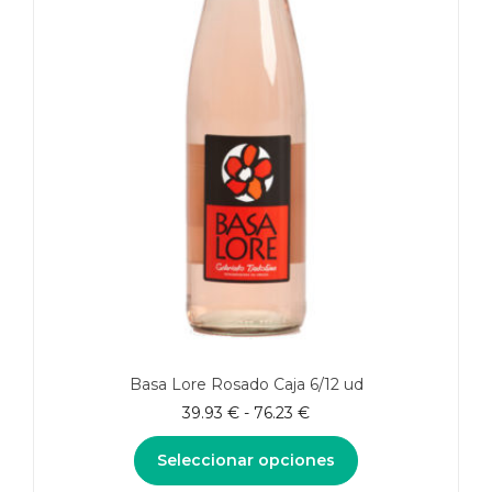
Basa Lore Rosado Caja 6/12 ud
Rango
39.93
€
-
76.23
€
de
precios:
Seleccionar opciones
desde