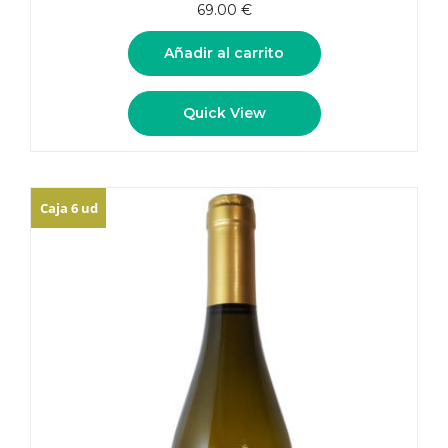
5.00
de 5
69.00
€
Añadir al carrito
Quick View
Caja 6 ud