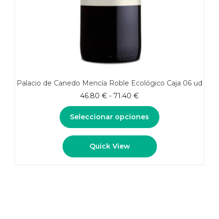
Palacio de Canedo Mencía Roble Ecológico Caja 06 ud
Rango
46.80
€
-
71.40
€
de
precios:
Seleccionar opciones
desde
46.80 €
Este
Quick View
hasta
producto
71.40 €
tiene
múltiples
variantes.
Las
opciones
se
pueden