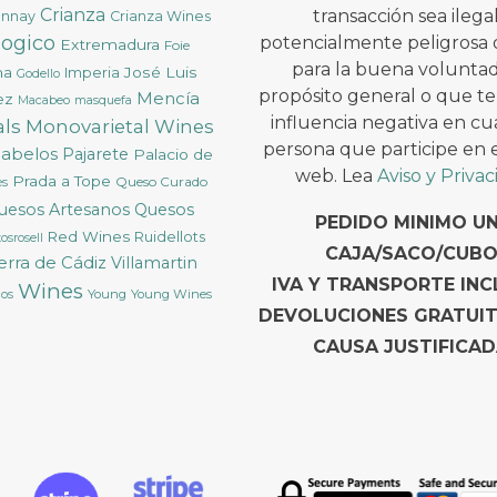
Crianza
transacción sea ilega
onnay
Crianza Wines
logico
potencialmente peligrosa 
Extremadura
Foie
para la buena voluntad
na
José Luis
Imperia
Godello
propósito general o que t
Mencía
ez
Macabeo
masquefa
influencia negativa en cu
ls
Monovarietal Wines
persona que participe en es
cabelos
Pajarete
Palacio de
web. Lea
Aviso y Priva
Prada a Tope
Queso Curado
ès
uesos Artesanos
Quesos
PEDIDO MINIMO U
Red Wines
Ruidellots
osrosell
CAJA/SACO/CUBO
ierra de Cádiz
Villamartin
IVA Y TRANSPORTE INC
Wines
Young
Young Wines
cos
DEVOLUCIONES GRATUI
CAUSA JUSTIFICAD