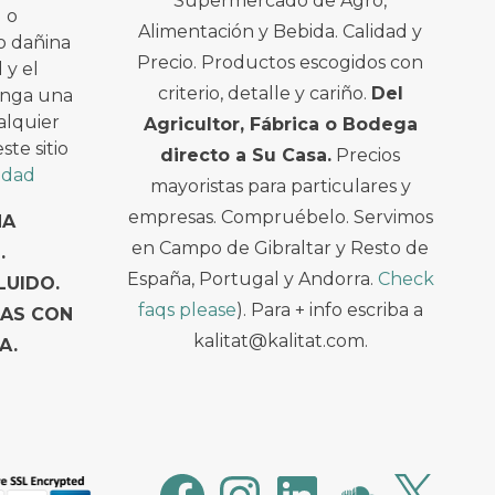
Supermercado de Agro,
l o
Alimentación y Bebida. Calidad y
o dañina
Precio. Productos escogidos con
 y el
criterio, detalle y cariño.
Del
enga una
alquier
Agricultor, Fábrica o Bodega
te sitio
directo a Su Casa.
Precios
cidad
mayoristas para particulares y
empresas. Compruébelo. Servimos
NA
en Campo de Gibraltar y Resto de
.
España, Portugal y Andorra.
Check
LUIDO.
faqs please
). Para + info escriba a
TAS CON
kalitat@kalitat.com.
A.
Facebook
Instagram
LinkedIn
SoundCloud
X