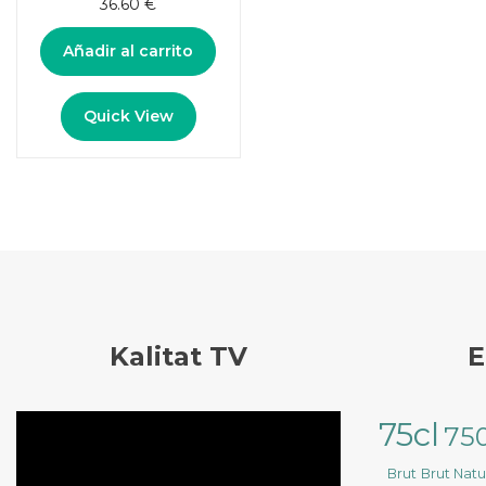
36.60
€
Añadir al carrito
Quick View
Kalitat TV
E
Reproductor
75cl
75
de
vídeo
Brut
Brut Nat