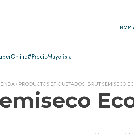
HOM
uperOnline#PrecioMayorista
IENDA
/ PRODUCTOS ETIQUETADOS “BRUT SEMISECO EC
Semiseco Eco