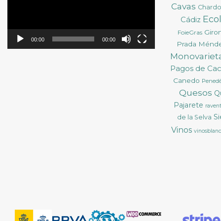
Cavas
Chard
Eco
Cádiz
Giro
FoieGras
00:00
00:00
Prada Ménd
Monovarieta
Pagos de Ca
Canedo
Pened
Quesos
Q
Pajarete
ravent
S
de la Selva
Vinos
vinosblan