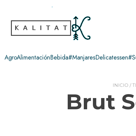
Ir
al
contenido
AgroAlimentaciónBebida#ManjaresDelicatessen#S
INICIO
/
T
Brut 