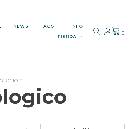
E
NEWS
FAQS
+ INFO
0
TIENDA
OLOGICO”
logico