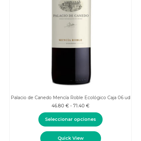
Palacio de Canedo Mencía Roble Ecológico Caja 06 ud
Rango
46.80
€
-
71.40
€
de
precios:
Seleccionar opciones
desde
46.80 €
Este
Quick View
hasta
producto