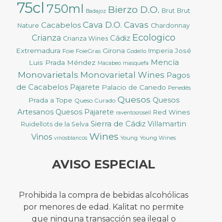
75cl
750ml
Bierzo D.O.
Brut
Brut
Badajoz
Cava D.O.
Cavas
Cacabelos
Nature
Chardonnay
Ecologico
Crianza
Cádiz
Crianza Wines
Extremadura
Girona
José
Foie
FoieGras
Imperia
Godello
Mencía
Luis Prada Méndez
Macabeo
masquefa
Monovarietals
Monovarietal Wines
Pagos
de Cacabelos
Pajarete
Palacio de Canedo
Penedès
Quesos
Quesos
Prada a Tope
Queso Curado
Artesanos
Quesos Pajarete
Red Wines
raventosrosell
Sierra de Cádiz
Villamartin
Ruidellots de la Selva
Wines
Vinos
Young
Young Wines
vinosblancos
AVISO ESPECIAL
Prohibida la compra de bebidas alcohólicas
por menores de edad. Kalitat no permite
que ninguna transacción sea ilegal o