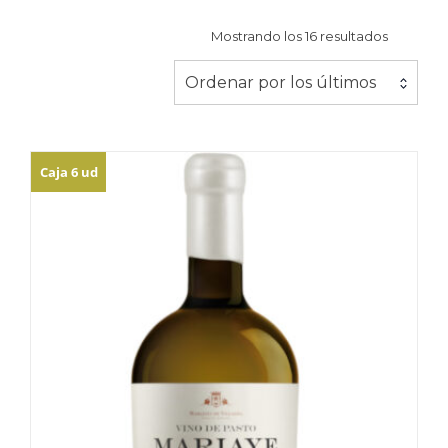
Ordenad
Mostrando los 16 resultados
por
los
Ordenar por los últimos
últimos
Caja 6 ud