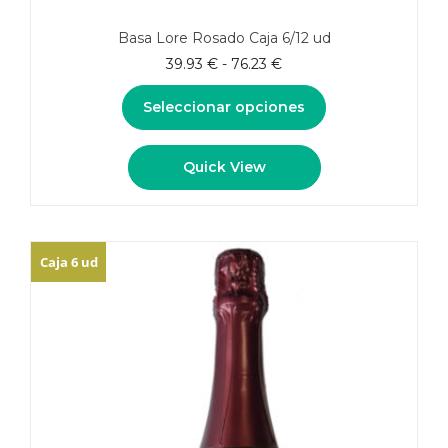
Basa Lore Rosado Caja 6/12 ud
Rango
39.93
€
-
76.23
€
de
precios:
Seleccionar opciones
desde
39.93 €
Este
Quick View
hasta
producto
76.23 €
tiene
múltiples
variantes.
Las
Caja 6 ud
opciones
se
pueden
elegir
en
la
página
de
producto