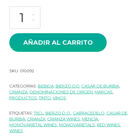
Casar de Burbia Tebaida 5 Caja 06 ud cantidad
AÑADIR AL CARRITO
SKU:
010092
CATEGORÍAS:
BEBIDA
,
BIERZO DO
,
CASAR DE BURBIA
,
CRIANZA
,
DENOMINACIONES DE ORIGEN
,
MARCAS
,
PRODUCTOS
,
TINTO
,
VINOS
ETIQUETAS:
75CL
,
BIERZO D.O.
,
CARRACEDELO
,
CASAR DE
BURBIA
,
CRIANZA
,
CRIANZA WINES
,
MENCÍA
,
MONOVARIETAL WINES
,
MONOVARIETALS
,
RED WINES
,
WINES