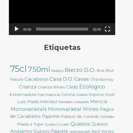
00:00
00:00
Etiquetas
75cl
750ml
Bierzo D.O.
Brut
Brut
Badajoz
Cava D.O.
Cavas
Cacabelos
Nature
Chardonnay
Ecologico
Crianza
Cádiz
Crianza Wines
Extremadura
Girona
José
Foie
FoieGras
Imperia
Godello
Mencía
Luis Prada Méndez
Macabeo
masquefa
Monovarietals
Monovarietal Wines
Pagos
de Cacabelos
Pajarete
Palacio de Canedo
Penedès
Quesos
Quesos
Prada a Tope
Queso Curado
Artesanos
Quesos Pajarete
Red Wines
raventosrosell