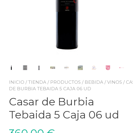
INICIO
/
TIENDA
/
PRODUCTOS
/
BEBIDA
/
VINOS
/ C
DE BURBIA TEBAIDA 5 CAJA 06 UD
Casar de Burbia
Tebaida 5 Caja 06 ud