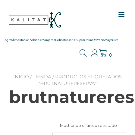
Ir
al
Alt
contenido
nav
AgroAlimentaciónBebida#ManjaresDelicatessen#SuperOnline#PrecioMayorista
0
INICIO
/
TIENDA
/ PRODUCTOS ETIQUETADOS
“BRUTNATURERESERVA”
brutnatureres
Mostrando el único resultado