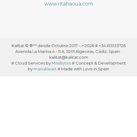
www.ritahaoua.com
Kalitat © ®™ desde Octubre 2017 --> 2026 # +34 613133726
Avenida La Marina 4 - 11 A, 11201 Algeciras, Cádiz, Spain ·
kalitat@kalitat.com
# Cloud Services by
MasBytes
# Concept & Development
by
manukleart
# Made with Love in Spain