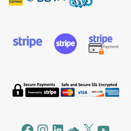
Facebook
Instagram
LinkedIn
SoundCloud
X
YouTube