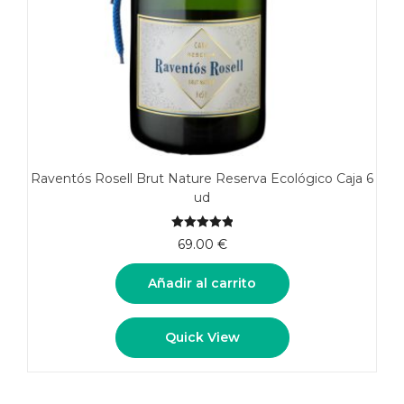
Raventós Rosell Brut Nature Reserva Ecológico Caja 6
ud
5.00
de 5
69.00
€
Añadir al carrito
Quick View