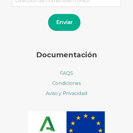
de
correo
electrónico
Enviar
Documentación
FAQS
Condiciones
Aviso y Privacidad