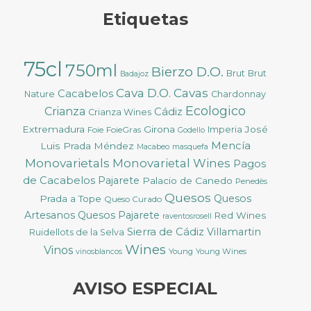
Etiquetas
75cl
750ml
Bierzo D.O.
Brut
Brut
Badajoz
Cava D.O.
Cavas
Cacabelos
Nature
Chardonnay
Ecologico
Crianza
Cádiz
Crianza Wines
Extremadura
Girona
José
Foie
FoieGras
Imperia
Godello
Mencía
Luis Prada Méndez
Macabeo
masquefa
Monovarietals
Monovarietal Wines
Pagos
de Cacabelos
Pajarete
Palacio de Canedo
Penedès
Quesos
Quesos
Prada a Tope
Queso Curado
Artesanos
Quesos Pajarete
Red Wines
raventosrosell
Sierra de Cádiz
Villamartin
Ruidellots de la Selva
Wines
Vinos
Young
Young Wines
vinosblancos
AVISO ESPECIAL