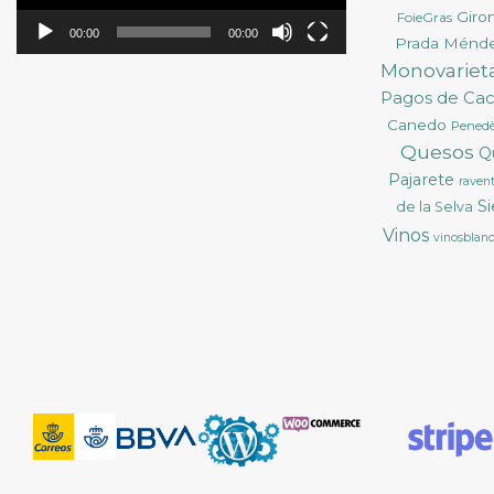
Giro
FoieGras
00:00
00:00
Prada Ménd
Monovarieta
Pagos de Ca
Canedo
Pened
Quesos
Q
Pajarete
ravent
S
de la Selva
Vinos
vinosblan