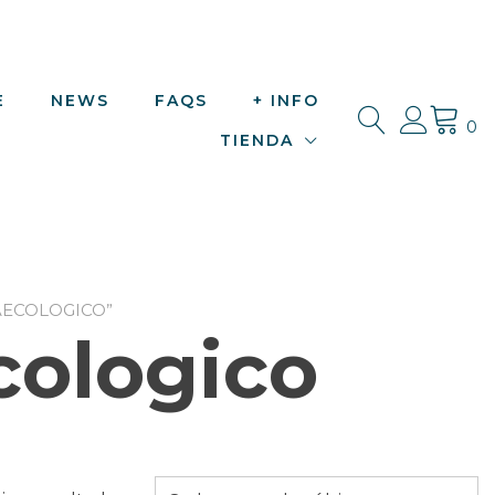
E
NEWS
FAQS
+ INFO
0
TIENDA
AECOLOGICO”
cologico