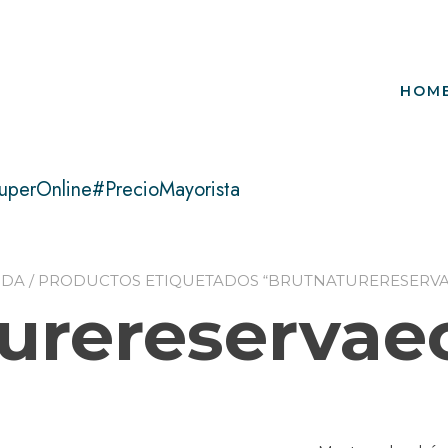
HOM
uperOnline#PrecioMayorista
NDA
/ PRODUCTOS ETIQUETADOS “BRUTNATURERESERV
urereservae