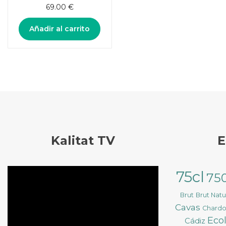
5.00
de 5
69.00
€
Añadir al carrito
Kalitat TV
E
Reproductor
75cl
75
de
vídeo
Brut
Brut Nat
Cavas
Chard
Eco
Cádiz