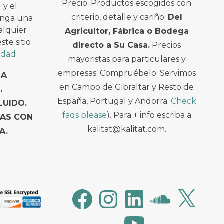
Precio. Productos escogidos con
 y el
criterio, detalle y cariño.
Del
enga una
alquier
Agricultor, Fábrica o Bodega
te sitio
directo a Su Casa.
Precios
cidad
mayoristas para particulares y
empresas. Compruébelo. Servimos
NA
en Campo de Gibraltar y Resto de
.
España, Portugal y Andorra.
Check
LUIDO.
faqs please
). Para + info escriba a
TAS CON
kalitat@kalitat.com.
A.
Facebook
Instagram
LinkedIn
SoundCloud
X
YouTube