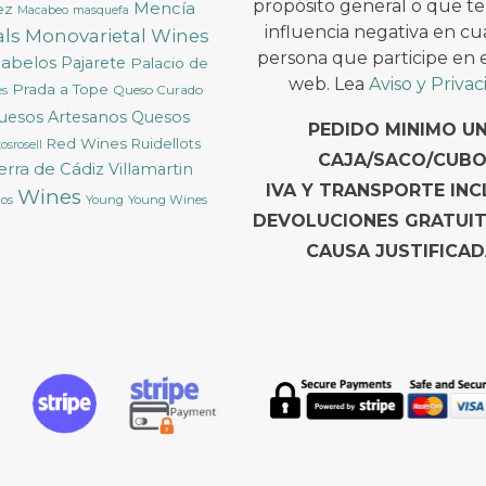
propósito general o que t
Mencía
ez
Macabeo
masquefa
influencia negativa en cu
ls
Monovarietal Wines
persona que participe en es
cabelos
Pajarete
Palacio de
web. Lea
Aviso y Priva
Prada a Tope
Queso Curado
ès
uesos Artesanos
Quesos
PEDIDO MINIMO U
Red Wines
Ruidellots
osrosell
CAJA/SACO/CUBO
ierra de Cádiz
Villamartin
IVA Y TRANSPORTE INC
Wines
Young
Young Wines
cos
DEVOLUCIONES GRATUI
CAUSA JUSTIFICAD