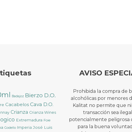
tiquetas
AVISO ESPECI
Prohibida la compra de 
0ml
Bierzo D.O.
Badajoz
alcohólicas por menores 
Cava D.O.
Cacabelos
ure
Kalitat no permite que 
Crianza
transacción sea ilega
onnay
Crianza Wines
logico
potencialmente peligrosa 
Extremadura
Foie
para la buena voluntad
na
José Luis
Imperia
Godello