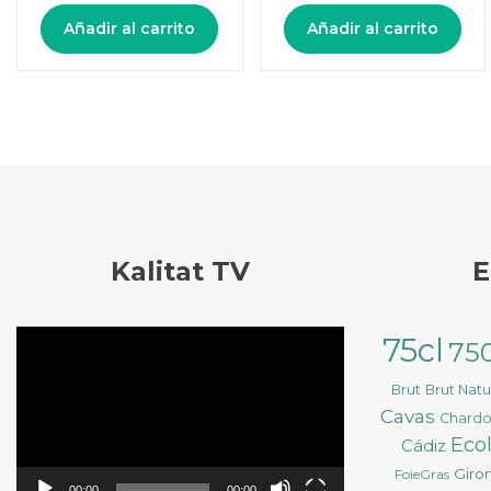
Añadir al carrito
Añadir al carrito
Kalitat TV
E
Reproductor
75cl
75
de
vídeo
Brut
Brut Nat
Cavas
Chard
Eco
Cádiz
Giro
FoieGras
00:00
00:00