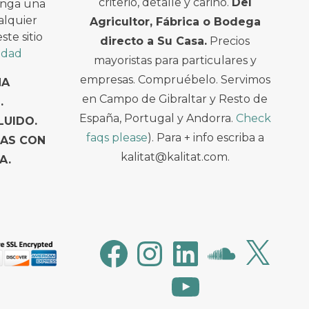
criterio, detalle y cariño.
Del
enga una
alquier
Agricultor, Fábrica o Bodega
te sitio
directo a Su Casa.
Precios
cidad
mayoristas para particulares y
empresas. Compruébelo. Servimos
NA
en Campo de Gibraltar y Resto de
.
España, Portugal y Andorra.
Check
LUIDO.
faqs please
). Para + info escriba a
TAS CON
kalitat@kalitat.com.
A.
Facebook
Instagram
LinkedIn
SoundCloud
X
YouTube