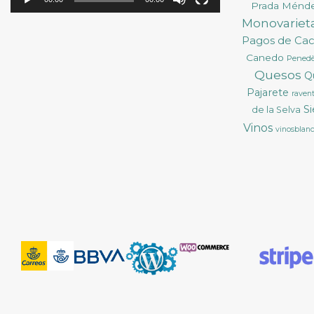
Prada Ménd
Monovarieta
Pagos de Ca
Canedo
Pened
Quesos
Q
Pajarete
ravent
S
de la Selva
Vinos
vinosblan