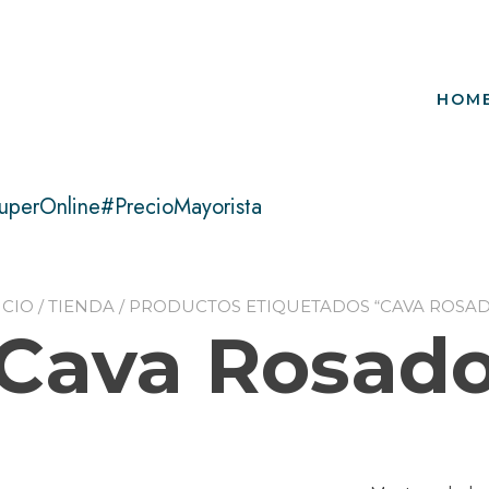
HOM
uperOnline#PrecioMayorista
ICIO
/
TIENDA
/ PRODUCTOS ETIQUETADOS “CAVA ROSA
Cava Rosad