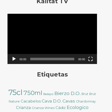
Kalitat TV
Reproductor
de
vídeo
00:00
00:00
Etiquetas
75cl
750ml
Bierzo D.O.
Brut
Brut
Badajoz
Cava D.O.
Cavas
Cacabelos
Nature
Chardonnay
Ecologico
Crianza
Cádiz
Crianza Wines