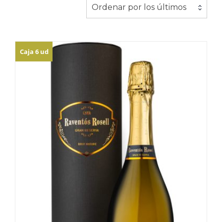
los
Ordenar por los últimos
últimos
Caja 6 ud