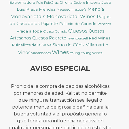
Extremadura
Girona
José
Foie
FoieGras
Imperia
Godello
Mencía
Luis Prada Méndez
Macabeo
masquefa
Monovarietals
Monovarietal Wines
Pagos
de Cacabelos
Pajarete
Palacio de Canedo
Penedès
Quesos
Quesos
Prada a Tope
Queso Curado
Artesanos
Quesos Pajarete
Red Wines
raventosrosell
Sierra de Cádiz
Villamartin
Ruidellots de la Selva
Wines
Vinos
Young
Young Wines
vinosblancos
AVISO ESPECIAL
Prohibida la compra de bebidas alcohólicas
por menores de edad. Kalitat no permite
que ninguna transacción sea ilegal o
potencialmente peligrosa o dañina para la
buena voluntad y el propósito general o
que tenga una influencia negativa en
cualquier persona que participe en este sitio