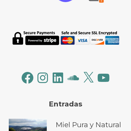
Facebook
Instagram
LinkedIn
SoundCloud
X
YouTube
Entradas
Miel Pura y Natural