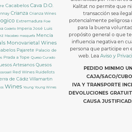
Cava D.O.
Cacabelos
ure
Kalitat no permite que 
Crianza
transacción sea ilega
onnay
Crianza Wines
logico
potencialmente peligrosa 
Extremadura
Foie
para la buena voluntad
na
José Luis
Imperia
Godello
propósito general o que t
Mencía
ez
Macabeo
masquefa
influencia negativa en cu
ls
Monovarietal Wines
persona que participe en es
cabelos
Pajarete
Palacio de
web. Lea
Aviso y Priva
Prada a Tope
Queso Curado
ès
uesos Artesanos
Quesos
PEDIDO MINIMO U
Red Wines
Ruidellots
osrosell
CAJA/SACO/CUBO
ierra de Cádiz
Villamartin
IVA Y TRANSPORTE INC
Wines
Young
Young Wines
cos
DEVOLUCIONES GRATUI
CAUSA JUSTIFICAD