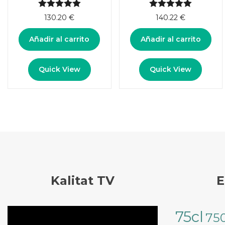
5.00
de 5
5.00
de 5
130.20
€
140.22
€
Añadir al carrito
Añadir al carrito
Quick View
Quick View
Kalitat TV
E
Reproductor
75cl
75
de