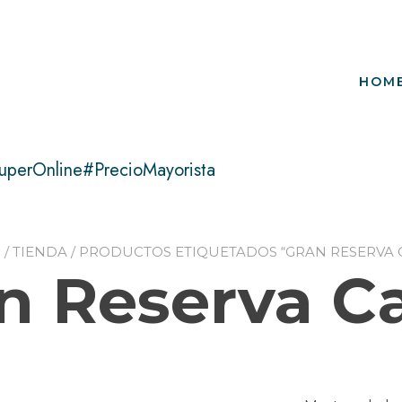
HOM
uperOnline#PrecioMayorista
O
/
TIENDA
/ PRODUCTOS ETIQUETADOS “GRAN RESERVA 
n Reserva C