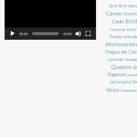
vídeo
Brut
Brut Nat
Cavas
Chard
Eco
Cádiz
Giro
FoieGras
00:00
00:00
Prada Ménd
Monovarieta
Pagos de Ca
Canedo
Pened
Quesos
Q
Pajarete
ravent
S
de la Selva
Vinos
vinosblan