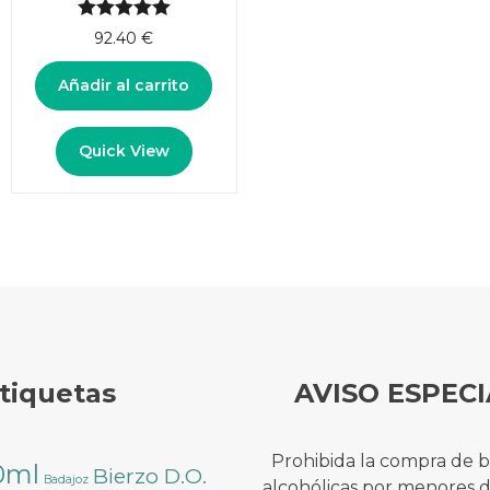
5.00
de 5
92.40
€
Añadir al carrito
Quick View
tiquetas
AVISO ESPECI
Prohibida la compra de 
0ml
Bierzo D.O.
Badajoz
alcohólicas por menores 