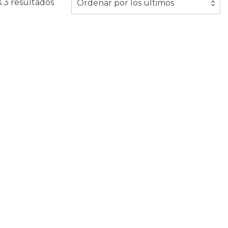
Ordenado
 3 resultados
Ordenar por los últimos
por
los
últimos