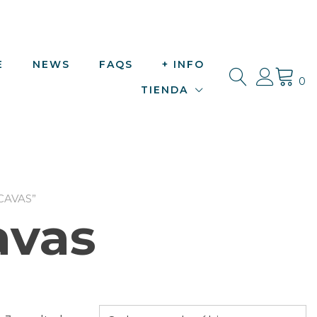
E
NEWS
FAQS
+ INFO
0
TIENDA
CAVAS”
avas