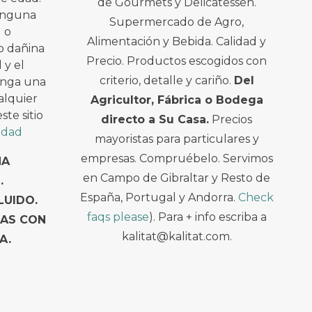
de Gourmets y Delicatessen.
ninguna
Supermercado de Agro,
l o
Alimentación y Bebida. Calidad y
o dañina
Precio. Productos escogidos con
 y el
criterio, detalle y cariño.
Del
enga una
alquier
Agricultor, Fábrica o Bodega
te sitio
directo a Su Casa.
Precios
cidad
mayoristas para particulares y
empresas. Compruébelo. Servimos
NA
en Campo de Gibraltar y Resto de
.
España, Portugal y Andorra.
Check
LUIDO.
faqs please
). Para + info escriba a
TAS CON
kalitat@kalitat.com.
A.