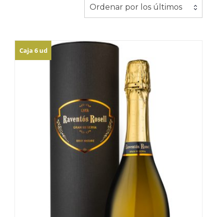
los
Ordenar por los últimos
últimos
Caja 6 ud