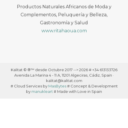
Productos Naturales Africanos de Moda y
Complementos, Peluquería y Belleza,
Gastronomía y Salud
www.ritahaoua.com
Kalitat © ®™ desde Octubre 2017 --> 2026 # +34 613133726
Avenida La Marina 4 - 11 A, 11201 Algeciras, Cádiz, Spain ·
kalitat@kalitat.com
# Cloud Services by
MasBytes
# Concept & Development
by
manukleart
# Made with Love in Spain