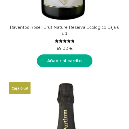
Raventós Rosell Brut Nature Reserva Ecológico Caja 6
ud
5.00
de 5
69.00
€
Añadir al carrito
Caja 6 ud