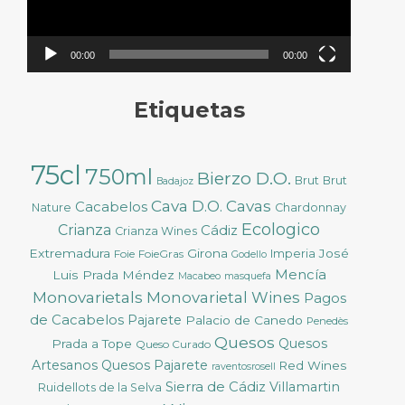
00:00
00:00
Etiquetas
75cl
750ml
Bierzo D.O.
Brut
Brut
Badajoz
Cava D.O.
Cavas
Cacabelos
Nature
Chardonnay
Ecologico
Crianza
Cádiz
Crianza Wines
Extremadura
Girona
José
Foie
FoieGras
Imperia
Godello
Mencía
Luis Prada Méndez
Macabeo
masquefa
Monovarietals
Monovarietal Wines
Pagos
de Cacabelos
Pajarete
Palacio de Canedo
Penedès
Quesos
Quesos
Prada a Tope
Queso Curado
Artesanos
Quesos Pajarete
Red Wines
raventosrosell
Sierra de Cádiz
Villamartin
Ruidellots de la Selva