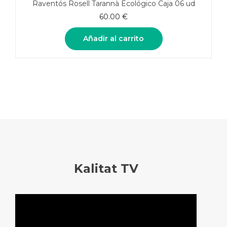
Raventós Rosell Tarannà Ecológico Caja 06 ud
60.00
€
Añadir al carrito
Kalitat TV
Reproductor
de
vídeo