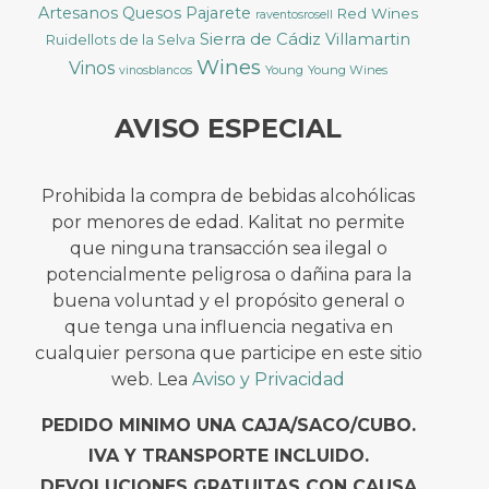
Artesanos
Quesos Pajarete
Red Wines
raventosrosell
Sierra de Cádiz
Villamartin
Ruidellots de la Selva
Wines
Vinos
Young
Young Wines
vinosblancos
AVISO ESPECIAL
Prohibida la compra de bebidas alcohólicas
por menores de edad. Kalitat no permite
que ninguna transacción sea ilegal o
potencialmente peligrosa o dañina para la
buena voluntad y el propósito general o
que tenga una influencia negativa en
cualquier persona que participe en este sitio
web. Lea
Aviso y Privacidad
PEDIDO MINIMO UNA CAJA/SACO/CUBO.
IVA Y TRANSPORTE INCLUIDO.
DEVOLUCIONES GRATUITAS CON CAUSA