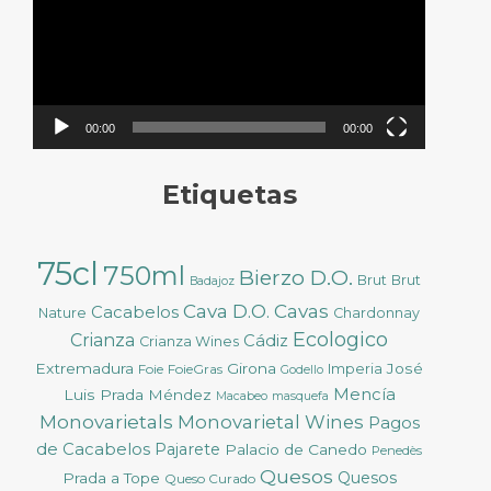
00:00
00:00
Etiquetas
75cl
750ml
Bierzo D.O.
Brut
Brut
Badajoz
Cava D.O.
Cavas
Cacabelos
Nature
Chardonnay
Ecologico
Crianza
Cádiz
Crianza Wines
Extremadura
Girona
José
Foie
FoieGras
Imperia
Godello
Mencía
Luis Prada Méndez
Macabeo
masquefa
Monovarietals
Monovarietal Wines
Pagos
de Cacabelos
Pajarete
Palacio de Canedo
Penedès
Quesos
Quesos
Prada a Tope
Queso Curado