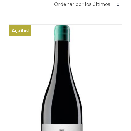
los
Ordenar por los últimos
últimos
Caja 6 ud