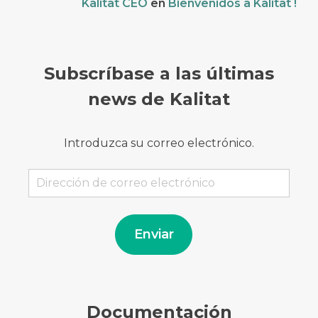
Kalitat CEO
en
Bienvenidos a Kalitat !
Subscríbase a las últimas
news de Kalitat
Introduzca su correo electrónico.
Dirección
de
correo
electrónico
Enviar
Documentación