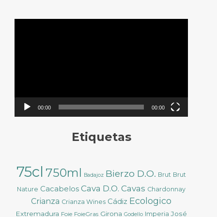
Reproductor
de
vídeo
00:00
00:00
Etiquetas
75cl
750ml
Bierzo D.O.
Brut
Brut
Badajoz
Cava D.O.
Cavas
Cacabelos
Nature
Chardonnay
Ecologico
Crianza
Cádiz
Crianza Wines
Extremadura
Girona
José
Foie
FoieGras
Imperia
Godello