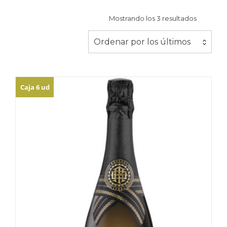
Ordenad
Mostrando los 3 resultados
por
los
Ordenar por los últimos
últimos
Caja 6 ud