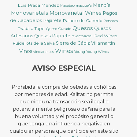
Mencía
Luis Prada Méndez
Macabeo
masquefa
Monovarietals
Monovarietal Wines
Pagos
de Cacabelos
Pajarete
Palacio de Canedo
Penedès
Quesos
Quesos
Prada a Tope
Queso Curado
Artesanos
Quesos Pajarete
Red Wines
raventosrosell
Sierra de Cádiz
Villamartin
Ruidellots de la Selva
Wines
Vinos
Young
Young Wines
vinosblancos
AVISO ESPECIAL
Prohibida la compra de bebidas alcohólicas
por menores de edad. Kalitat no permite
que ninguna transacción sea ilegal o
potencialmente peligrosa o dañina para la
buena voluntad y el propósito general o
que tenga una influencia negativa en
cualquier persona que participe en este sitio