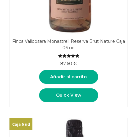
Finca Valldosera Monastrell Reserva Brut Nature Caja
06 ud
5.00
de 5
87.60
€
Añadir al carrito
Quick View
Caja 6 ud