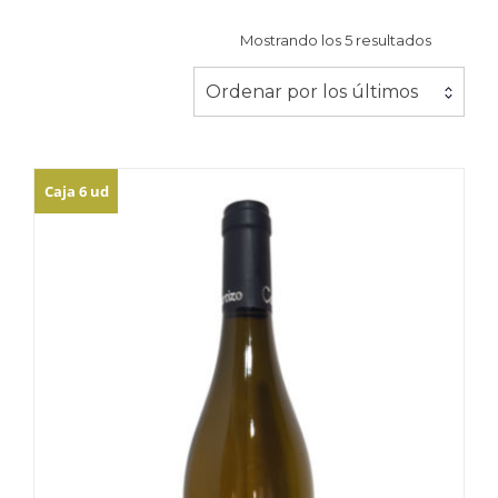
Ordenad
Mostrando los 5 resultados
por
los
Ordenar por los últimos
últimos
Caja 6 ud