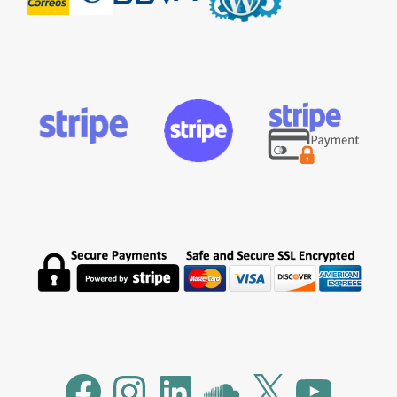
Facebook
Instagram
LinkedIn
SoundCloud
X
YouTube