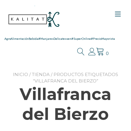
Ir
al
Alt
contenido
nav
AgroAlimentaciónBebida#ManjaresDelicatessen#SuperOnline#PrecioMayorista
0
INICIO
/
TIENDA
/ PRODUCTOS ETIQUETADOS
“VILLAFRANCA DEL BIERZO”
Villafranca
del Bierzo