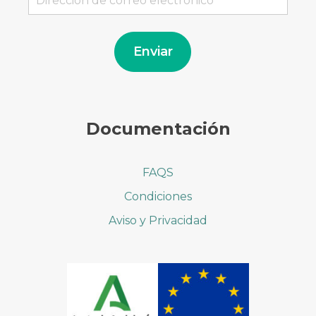
de
correo
electrónico
Enviar
Documentación
FAQS
Condiciones
Aviso y Privacidad