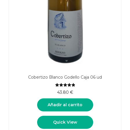
Cobertizo Blanco Godello Caja 06 ud
5.00
de 5
43.80
€
Añadir al carrito
Quick View