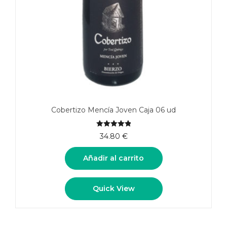
Cobertizo Mencía Joven Caja 06 ud
5.00
de 5
34.80
€
Añadir al carrito
Quick View