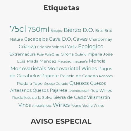
Etiquetas
75cl
750ml
Bierzo D.O.
Brut
Brut
Badajoz
Cava D.O.
Cavas
Cacabelos
Nature
Chardonnay
Ecologico
Crianza
Cádiz
Crianza Wines
Extremadura
Girona
José
Foie
FoieGras
Imperia
Godello
Mencía
Luis Prada Méndez
Macabeo
masquefa
Monovarietals
Monovarietal Wines
Pagos
de Cacabelos
Pajarete
Palacio de Canedo
Penedès
Quesos
Quesos
Prada a Tope
Queso Curado
Artesanos
Quesos Pajarete
Red Wines
raventosrosell
Sierra de Cádiz
Villamartin
Ruidellots de la Selva
Wines
Vinos
Young
Young Wines
vinosblancos
AVISO ESPECIAL