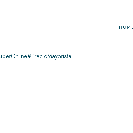
HOM
uperOnline#PrecioMayorista