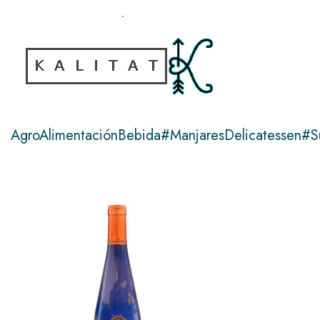
Ir
al
contenido
AgroAlimentaciónBebida#ManjaresDelicatessen#S