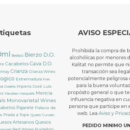
tiquetas
AVISO ESPECI
Prohibida la compra de 
0ml
Bierzo D.O.
Badajoz
alcohólicas por menores 
Cava D.O.
Cacabelos
ure
Kalitat no permite que 
Crianza
transacción sea ilega
onnay
Crianza Wines
logico
potencialmente peligrosa 
Extremadura
Foie
para la buena voluntad
na
José Luis
Imperia
Godello
propósito general o que t
Mencía
ez
Macabeo
masquefa
influencia negativa en cu
ls
Monovarietal Wines
persona que participe en es
cabelos
Pajarete
Palacio de
web. Lea
Aviso y Priva
Prada a Tope
Queso Curado
ès
uesos Artesanos
Quesos
PEDIDO MINIMO U
Red Wines
Ruidellots
osrosell