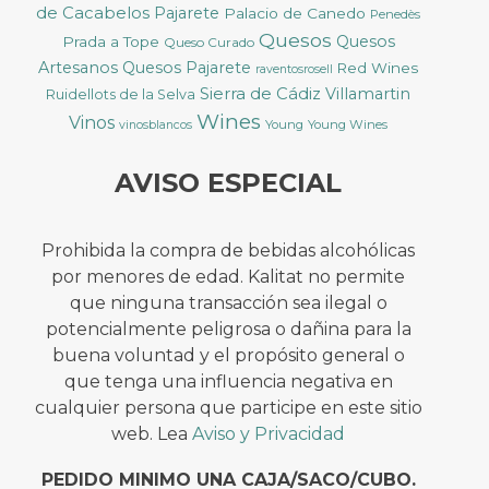
de Cacabelos
Pajarete
Palacio de Canedo
Penedès
Quesos
Quesos
Prada a Tope
Queso Curado
Artesanos
Quesos Pajarete
Red Wines
raventosrosell
Sierra de Cádiz
Villamartin
Ruidellots de la Selva
Wines
Vinos
Young
Young Wines
vinosblancos
AVISO ESPECIAL
Prohibida la compra de bebidas alcohólicas
por menores de edad. Kalitat no permite
que ninguna transacción sea ilegal o
potencialmente peligrosa o dañina para la
buena voluntad y el propósito general o
que tenga una influencia negativa en
cualquier persona que participe en este sitio
web. Lea
Aviso y Privacidad
PEDIDO MINIMO UNA CAJA/SACO/CUBO.