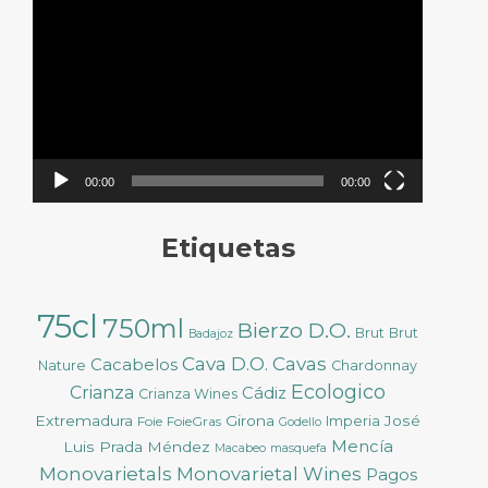
de
vídeo
00:00
00:00
Etiquetas
75cl
750ml
Bierzo D.O.
Brut
Brut
Badajoz
Cava D.O.
Cavas
Cacabelos
Nature
Chardonnay
Ecologico
Crianza
Cádiz
Crianza Wines
Extremadura
Girona
José
Foie
FoieGras
Imperia
Godello
Mencía
Luis Prada Méndez
Macabeo
masquefa
Monovarietals
Monovarietal Wines
Pagos