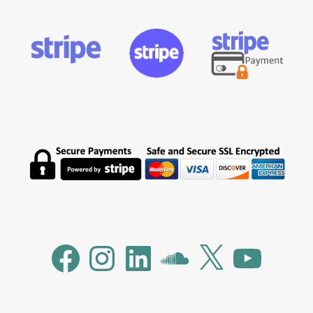
Facebook
Instagram
LinkedIn
SoundCloud
X
YouTube