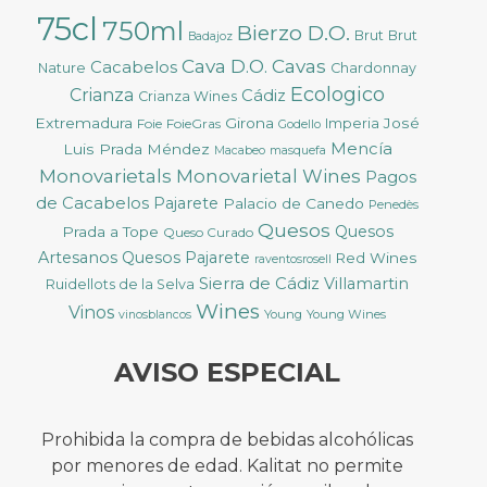
75cl
750ml
Bierzo D.O.
Brut
Brut
Badajoz
Cava D.O.
Cavas
Cacabelos
Nature
Chardonnay
Ecologico
Crianza
Cádiz
Crianza Wines
Extremadura
Girona
José
Foie
FoieGras
Imperia
Godello
Mencía
Luis Prada Méndez
Macabeo
masquefa
Monovarietals
Monovarietal Wines
Pagos
de Cacabelos
Pajarete
Palacio de Canedo
Penedès
Quesos
Quesos
Prada a Tope
Queso Curado
Artesanos
Quesos Pajarete
Red Wines
raventosrosell
Sierra de Cádiz
Villamartin
Ruidellots de la Selva
Wines
Vinos
Young
Young Wines
vinosblancos
AVISO ESPECIAL
Prohibida la compra de bebidas alcohólicas
por menores de edad. Kalitat no permite