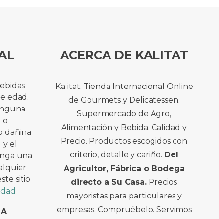
AL
ACERCA DE KALITAT
bebidas
Kalitat. Tienda Internacional Online
de edad.
de Gourmets y Delicatessen.
ninguna
Supermercado de Agro,
l o
Alimentación y Bebida. Calidad y
o dañina
Precio. Productos escogidos con
 y el
criterio, detalle y cariño.
Del
enga una
alquier
Agricultor, Fábrica o Bodega
te sitio
directo a Su Casa.
Precios
cidad
mayoristas para particulares y
empresas. Compruébelo. Servimos
NA