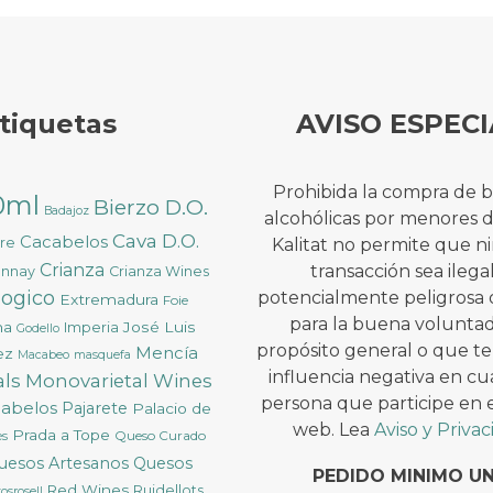
tiquetas
AVISO ESPECI
Prohibida la compra de 
0ml
Bierzo D.O.
Badajoz
alcohólicas por menores 
Cava D.O.
Cacabelos
ure
Kalitat no permite que 
Crianza
transacción sea ilega
onnay
Crianza Wines
logico
potencialmente peligrosa 
Extremadura
Foie
para la buena voluntad
na
José Luis
Imperia
Godello
propósito general o que t
Mencía
ez
Macabeo
masquefa
influencia negativa en cu
ls
Monovarietal Wines
persona que participe en es
cabelos
Pajarete
Palacio de
web. Lea
Aviso y Priva
Prada a Tope
Queso Curado
ès
uesos Artesanos
Quesos
PEDIDO MINIMO U
Red Wines
Ruidellots
osrosell