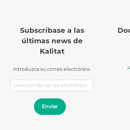
Subscríbase a las
Do
últimas news de
Kalitat
A
Introduzca su correo electrónico.
Dirección
de
correo
electrónico
Enviar