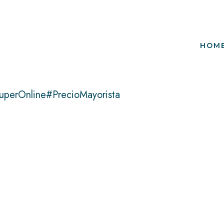
HOM
uperOnline#PrecioMayorista