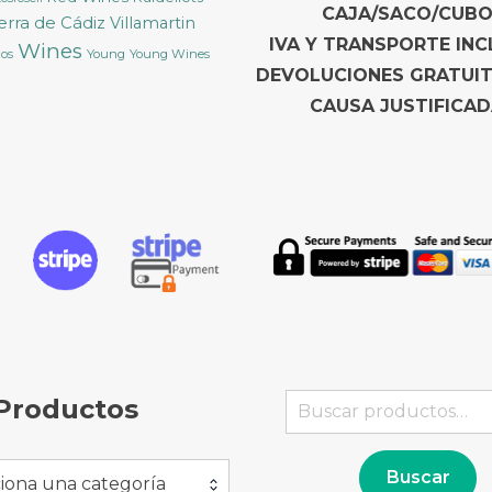
CAJA/SACO/CUBO
ierra de Cádiz
Villamartin
IVA Y TRANSPORTE INC
Wines
Young
Young Wines
cos
DEVOLUCIONES GRATUI
CAUSA JUSTIFICAD
Buscar
Productos
por:
Buscar
iona una categoría