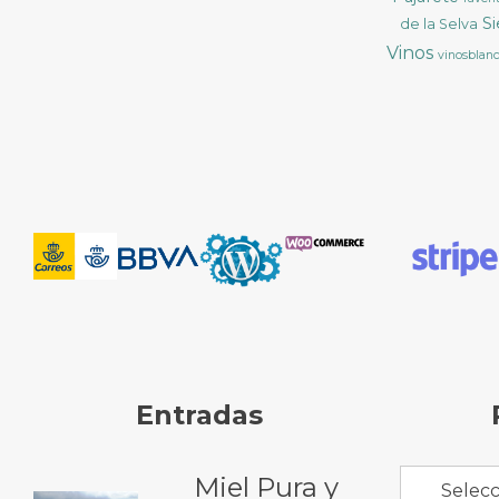
S
de la Selva
Vinos
vinosblan
Entradas
Miel Pura y
Selecc