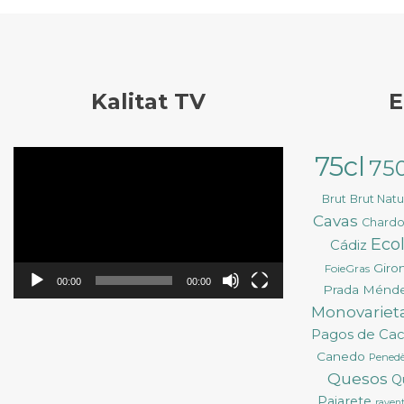
Kalitat TV
E
Reproductor
75cl
75
de
vídeo
Brut
Brut Nat
Cavas
Chard
Eco
Cádiz
Giro
FoieGras
00:00
00:00
Prada Ménd
Monovarieta
Pagos de Ca
Canedo
Pened
Quesos
Q
Pajarete
ravent