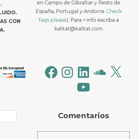
en Campo de Gibraltar y Resto de
.
España, Portugal y Andorra.
Check
LUIDO.
faqs please
). Para + info escriba a
TAS CON
kalitat@kalitat.com.
A.
Facebook
Instagram
LinkedIn
SoundCloud
X
YouTube
Comentarios