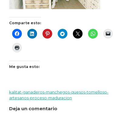
Comparte esto:
Me gusta esto:
kalitat-ganaderos-manchegos-quesos-tomelloso-
Navegación
artesanos-proceso-maduracion
de
Deja un comentario
entradas