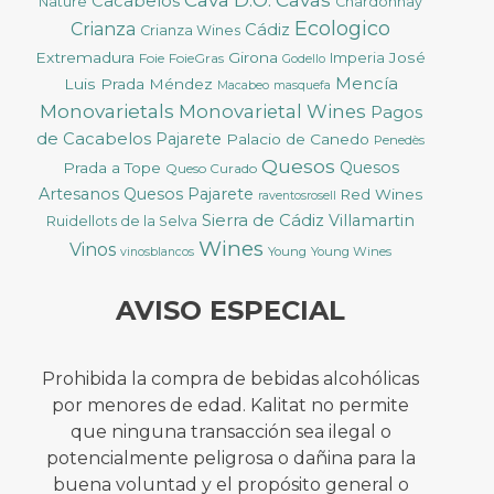
Cacabelos
Nature
Chardonnay
Ecologico
Crianza
Cádiz
Crianza Wines
Extremadura
Girona
José
Foie
FoieGras
Imperia
Godello
Mencía
Luis Prada Méndez
Macabeo
masquefa
Monovarietals
Monovarietal Wines
Pagos
de Cacabelos
Pajarete
Palacio de Canedo
Penedès
Quesos
Quesos
Prada a Tope
Queso Curado
Artesanos
Quesos Pajarete
Red Wines
raventosrosell
Sierra de Cádiz
Villamartin
Ruidellots de la Selva
Wines
Vinos
Young
Young Wines
vinosblancos
AVISO ESPECIAL
Prohibida la compra de bebidas alcohólicas
por menores de edad. Kalitat no permite
que ninguna transacción sea ilegal o
potencialmente peligrosa o dañina para la
buena voluntad y el propósito general o