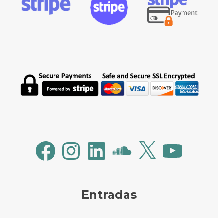
Facebook
Instagram
LinkedIn
SoundCloud
X
YouTube
Entradas