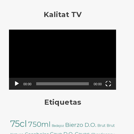
Kalitat TV
Reproductor
de
vídeo
00:00
00:00
Etiquetas
75cl
750ml
Bierzo D.O.
Brut
Brut
Badajoz
Cava D.O.
Cavas