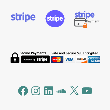
Facebook
Instagram
LinkedIn
SoundCloud
X
YouTube