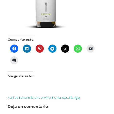
Comparte esto:
Me gusta esto:
kalitat-ilunum-blanco-vino-tierra-castilla-igp
Navegación
Deja un comentario
de