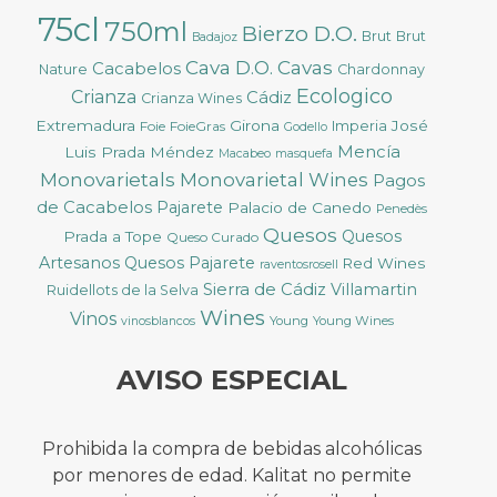
75cl
750ml
Bierzo D.O.
Brut
Brut
Badajoz
Cava D.O.
Cavas
Cacabelos
Nature
Chardonnay
Ecologico
Crianza
Cádiz
Crianza Wines
Extremadura
Girona
José
Foie
FoieGras
Imperia
Godello
Mencía
Luis Prada Méndez
Macabeo
masquefa
Monovarietals
Monovarietal Wines
Pagos
de Cacabelos
Pajarete
Palacio de Canedo
Penedès
Quesos
Quesos
Prada a Tope
Queso Curado
Artesanos
Quesos Pajarete
Red Wines
raventosrosell
Sierra de Cádiz
Villamartin
Ruidellots de la Selva
Wines
Vinos
Young
Young Wines
vinosblancos
AVISO ESPECIAL
Prohibida la compra de bebidas alcohólicas
por menores de edad. Kalitat no permite