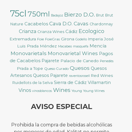
75cl
750ml
Bierzo D.O.
Brut
Brut
Badajoz
Cava D.O.
Cavas
Cacabelos
Nature
Chardonnay
Ecologico
Crianza
Cádiz
Crianza Wines
Extremadura
Girona
José
Foie
FoieGras
Imperia
Godello
Mencía
Luis Prada Méndez
Macabeo
masquefa
Monovarietals
Monovarietal Wines
Pagos
de Cacabelos
Pajarete
Palacio de Canedo
Penedès
Quesos
Quesos
Prada a Tope
Queso Curado
Artesanos
Quesos Pajarete
Red Wines
raventosrosell
Sierra de Cádiz
Villamartin
Ruidellots de la Selva
Wines
Vinos
Young
Young Wines
vinosblancos
AVISO ESPECIAL
Prohibida la compra de bebidas alcohólicas
por menores de edad. Kalitat no permite