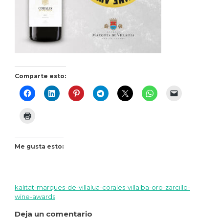
Comparte esto:
Me gusta esto:
kalitat-marques-de-villalua-corales-villalba-oro-zarcillo-
Navegación
wine-awards
de
Deja un comentario