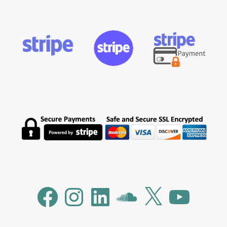
Facebook
Instagram
LinkedIn
SoundCloud
X
YouTube