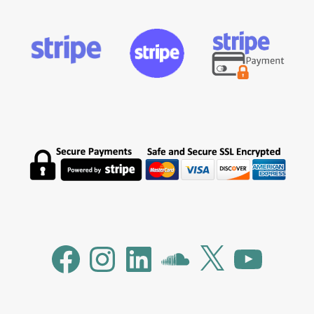
Facebook
Instagram
LinkedIn
SoundCloud
X
YouTube