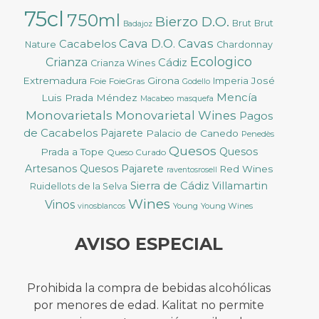
75cl
750ml
Bierzo D.O.
Brut
Brut
Badajoz
Cava D.O.
Cavas
Cacabelos
Nature
Chardonnay
Ecologico
Crianza
Cádiz
Crianza Wines
Extremadura
Girona
José
Foie
FoieGras
Imperia
Godello
Mencía
Luis Prada Méndez
Macabeo
masquefa
Monovarietals
Monovarietal Wines
Pagos
de Cacabelos
Pajarete
Palacio de Canedo
Penedès
Quesos
Quesos
Prada a Tope
Queso Curado
Artesanos
Quesos Pajarete
Red Wines
raventosrosell
Sierra de Cádiz
Villamartin
Ruidellots de la Selva
Wines
Vinos
Young
Young Wines
vinosblancos
AVISO ESPECIAL
Prohibida la compra de bebidas alcohólicas
por menores de edad. Kalitat no permite