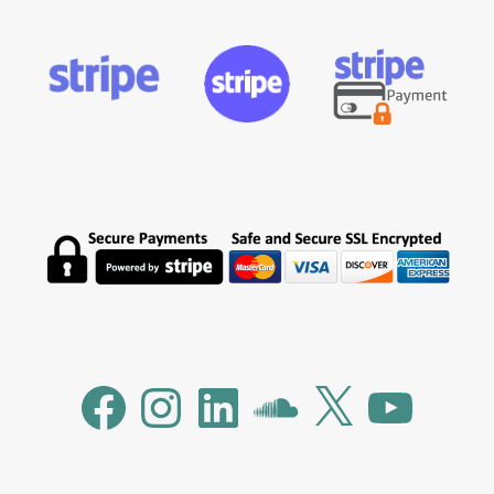
Facebook
Instagram
LinkedIn
SoundCloud
X
YouTube