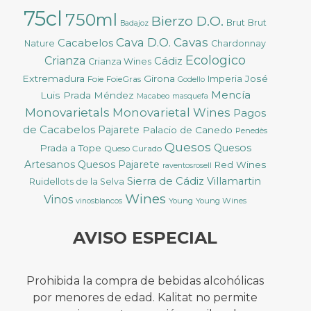
75cl
750ml
Bierzo D.O.
Brut
Brut
Badajoz
Cava D.O.
Cavas
Cacabelos
Nature
Chardonnay
Ecologico
Crianza
Cádiz
Crianza Wines
Extremadura
Girona
José
Foie
FoieGras
Imperia
Godello
Mencía
Luis Prada Méndez
Macabeo
masquefa
Monovarietals
Monovarietal Wines
Pagos
de Cacabelos
Pajarete
Palacio de Canedo
Penedès
Quesos
Quesos
Prada a Tope
Queso Curado
Artesanos
Quesos Pajarete
Red Wines
raventosrosell
Sierra de Cádiz
Villamartin
Ruidellots de la Selva
Wines
Vinos
Young
Young Wines
vinosblancos
AVISO ESPECIAL
Prohibida la compra de bebidas alcohólicas
por menores de edad. Kalitat no permite