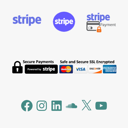
Facebook
Instagram
LinkedIn
SoundCloud
X
YouTube