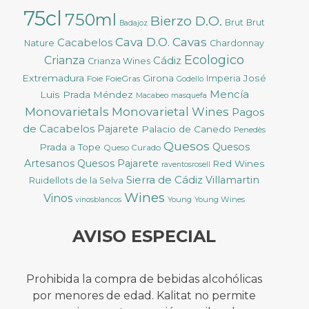
75cl
750ml
Bierzo D.O.
Brut
Brut
Badajoz
Cava D.O.
Cavas
Cacabelos
Nature
Chardonnay
Ecologico
Crianza
Cádiz
Crianza Wines
Extremadura
Girona
José
Foie
FoieGras
Imperia
Godello
Mencía
Luis Prada Méndez
Macabeo
masquefa
Monovarietals
Monovarietal Wines
Pagos
de Cacabelos
Pajarete
Palacio de Canedo
Penedès
Quesos
Quesos
Prada a Tope
Queso Curado
Artesanos
Quesos Pajarete
Red Wines
raventosrosell
Sierra de Cádiz
Villamartin
Ruidellots de la Selva
Wines
Vinos
Young
Young Wines
vinosblancos
AVISO ESPECIAL
Prohibida la compra de bebidas alcohólicas
por menores de edad. Kalitat no permite