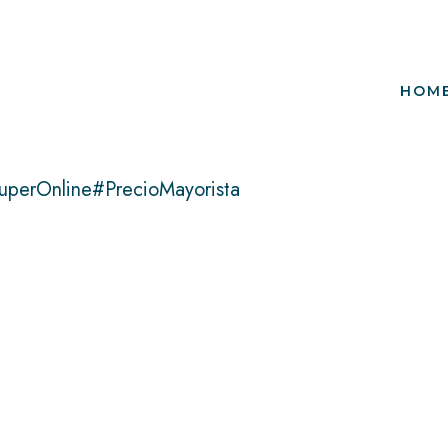
HOM
uperOnline#PrecioMayorista