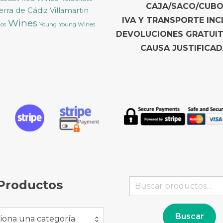
CAJA/SACO/CUBO
ierra de Cádiz
Villamartin
IVA Y TRANSPORTE INC
Wines
Young
Young Wines
cos
DEVOLUCIONES GRATUI
CAUSA JUSTIFICAD
Buscar
Productos
por:
Buscar
iona una categoría