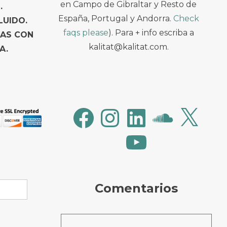
en Campo de Gibraltar y Resto de
.
España, Portugal y Andorra.
Check
LUIDO.
faqs please
). Para + info escriba a
TAS CON
kalitat@kalitat.com.
A.
Facebook
Instagram
LinkedIn
SoundCloud
X
YouTube
Comentarios