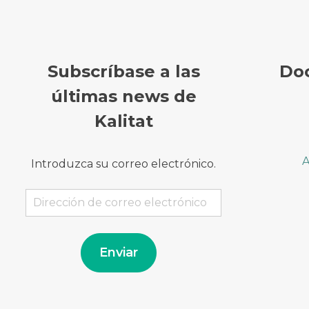
Subscríbase a las
Do
últimas news de
Kalitat
A
Introduzca su correo electrónico.
Dirección
de
correo
electrónico
Enviar