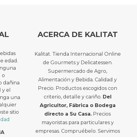
AL
ACERCA DE KALITAT
bebidas
Kalitat. Tienda Internacional Online
de edad.
de Gourmets y Delicatessen.
ninguna
Supermercado de Agro,
l o
Alimentación y Bebida. Calidad y
o dañina
Precio. Productos escogidos con
 y el
criterio, detalle y cariño.
Del
enga una
alquier
Agricultor, Fábrica o Bodega
te sitio
directo a Su Casa.
Precios
cidad
mayoristas para particulares y
empresas. Compruébelo. Servimos
NA