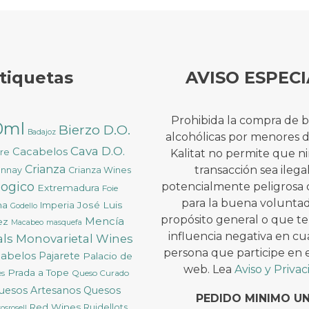
tiquetas
AVISO ESPECI
Prohibida la compra de 
0ml
Bierzo D.O.
Badajoz
alcohólicas por menores 
Cava D.O.
Cacabelos
ure
Kalitat no permite que 
Crianza
transacción sea ilega
onnay
Crianza Wines
logico
potencialmente peligrosa 
Extremadura
Foie
para la buena voluntad
na
José Luis
Imperia
Godello
propósito general o que t
Mencía
ez
Macabeo
masquefa
influencia negativa en cu
ls
Monovarietal Wines
persona que participe en es
cabelos
Pajarete
Palacio de
web. Lea
Aviso y Priva
Prada a Tope
Queso Curado
ès
uesos Artesanos
Quesos
PEDIDO MINIMO U
Red Wines
Ruidellots
osrosell