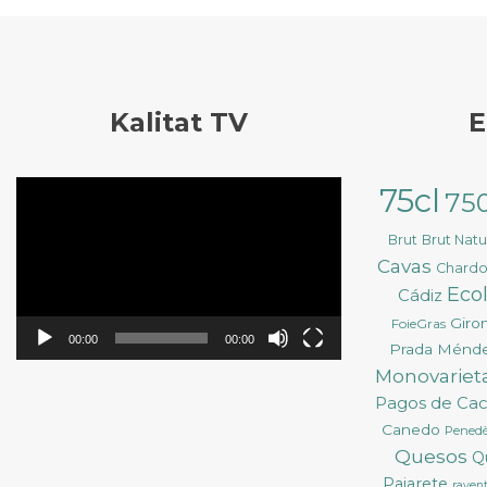
Kalitat TV
E
Reproductor
75cl
75
de
vídeo
Brut
Brut Nat
Cavas
Chard
Eco
Cádiz
Giro
FoieGras
00:00
00:00
Prada Ménd
Monovarieta
Pagos de Ca
Canedo
Pened
Quesos
Q
Pajarete
ravent