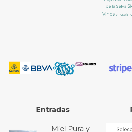
S
de la Selva
Vinos
vinosblan
Entradas
Miel Pura y
Selecc