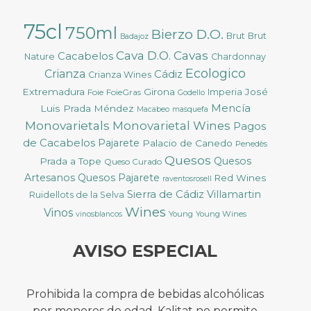
75cl
750ml
Bierzo D.O.
Brut
Brut
Badajoz
Cava D.O.
Cavas
Cacabelos
Nature
Chardonnay
Ecologico
Crianza
Cádiz
Crianza Wines
Extremadura
Girona
José
Foie
FoieGras
Imperia
Godello
Mencía
Luis Prada Méndez
Macabeo
masquefa
Monovarietals
Monovarietal Wines
Pagos
de Cacabelos
Pajarete
Palacio de Canedo
Penedès
Quesos
Quesos
Prada a Tope
Queso Curado
Artesanos
Quesos Pajarete
Red Wines
raventosrosell
Sierra de Cádiz
Villamartin
Ruidellots de la Selva
Wines
Vinos
Young
Young Wines
vinosblancos
AVISO ESPECIAL
Prohibida la compra de bebidas alcohólicas
por menores de edad. Kalitat no permite