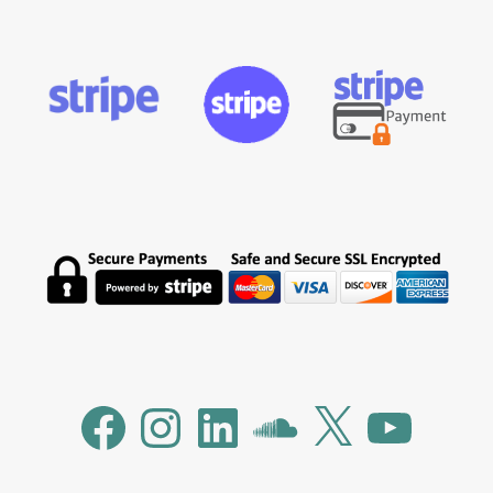
Facebook
Instagram
LinkedIn
SoundCloud
X
YouTube