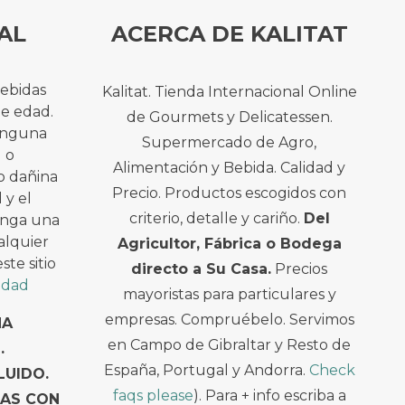
AL
ACERCA DE KALITAT
bebidas
Kalitat. Tienda Internacional Online
de edad.
de Gourmets y Delicatessen.
ninguna
Supermercado de Agro,
l o
Alimentación y Bebida. Calidad y
o dañina
Precio. Productos escogidos con
 y el
criterio, detalle y cariño.
Del
enga una
alquier
Agricultor, Fábrica o Bodega
te sitio
directo a Su Casa.
Precios
cidad
mayoristas para particulares y
empresas. Compruébelo. Servimos
NA
en Campo de Gibraltar y Resto de
.
España, Portugal y Andorra.
Check
LUIDO.
faqs please
). Para + info escriba a
TAS CON