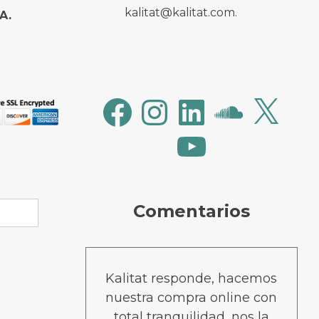
kalitat@kalitat.com.
A.
Facebook
Instagram
LinkedIn
SoundCloud
X
YouTube
Comentarios
Kalitat responde, hacemos
nuestra compra online con
total tranquilidad, nos la