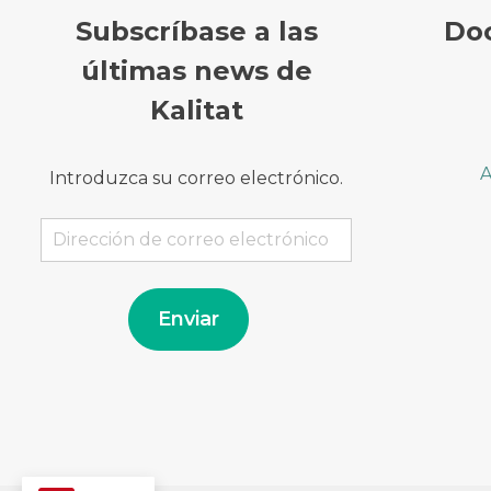
Subscríbase a las
Do
últimas news de
Kalitat
A
Introduzca su correo electrónico.
Dirección
de
correo
electrónico
Enviar