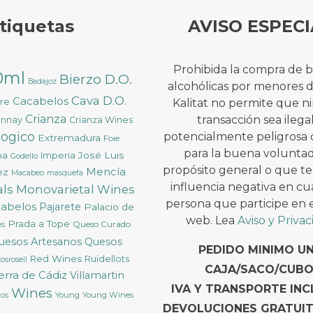
tiquetas
AVISO ESPECI
Prohibida la compra de 
0ml
Bierzo D.O.
Badajoz
alcohólicas por menores 
Cava D.O.
Cacabelos
ure
Kalitat no permite que 
Crianza
transacción sea ilega
onnay
Crianza Wines
logico
potencialmente peligrosa 
Extremadura
Foie
para la buena voluntad
na
José Luis
Imperia
Godello
propósito general o que t
Mencía
ez
Macabeo
masquefa
influencia negativa en cu
ls
Monovarietal Wines
persona que participe en es
cabelos
Pajarete
Palacio de
web. Lea
Aviso y Priva
Prada a Tope
Queso Curado
ès
uesos Artesanos
Quesos
PEDIDO MINIMO U
Red Wines
Ruidellots
osrosell
CAJA/SACO/CUBO
ierra de Cádiz
Villamartin
IVA Y TRANSPORTE INC
Wines
Young
Young Wines
cos
DEVOLUCIONES GRATUI