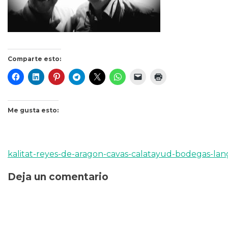
Comparte esto:
Me gusta esto:
kalitat-reyes-de-aragon-cavas-calatayud-bodegas-lang
Navegación
Deja un comentario
de
entradas