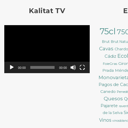
Kalitat TV
E
Reproductor
75cl
75
de
vídeo
Brut
Brut Nat
Cavas
Chard
Eco
Cádiz
Giro
FoieGras
00:00
00:00
Prada Ménd
Monovarieta
Pagos de Ca
Canedo
Pened
Quesos
Q
Pajarete
ravent
S
de la Selva
Vinos
vinosblan