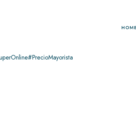
HOM
uperOnline#PrecioMayorista