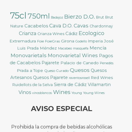
75cl
750ml
Bierzo D.O.
Brut
Brut
Badajoz
Cava D.O.
Cavas
Cacabelos
Nature
Chardonnay
Ecologico
Crianza
Cádiz
Crianza Wines
Extremadura
Girona
José
Foie
FoieGras
Imperia
Godello
Mencía
Luis Prada Méndez
Macabeo
masquefa
Monovarietals
Monovarietal Wines
Pagos
de Cacabelos
Pajarete
Palacio de Canedo
Penedès
Quesos
Quesos
Prada a Tope
Queso Curado
Artesanos
Quesos Pajarete
Red Wines
raventosrosell
Sierra de Cádiz
Villamartin
Ruidellots de la Selva
Wines
Vinos
Young
Young Wines
vinosblancos
AVISO ESPECIAL
Prohibida la compra de bebidas alcohólicas