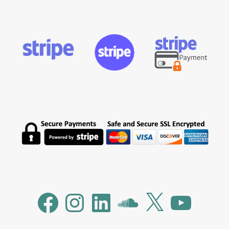
Facebook
Instagram
LinkedIn
SoundCloud
X
YouTube