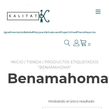
Ir
al
Alt
contenido
nav
AgroAlimentaciónBebida#ManjaresDelicatessen#SuperOnline#PrecioMayorista
0
INICIO
/
TIENDA
/ PRODUCTOS ETIQUETADOS
“BENAMAHOMA”
Benamahoma
Mostrando el único resultado