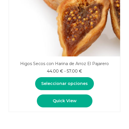
Higos Secos con Harina de Arroz El Pajarero
Rango
44.00
€
-
57.00
€
de
precios:
Seleccionar opciones
desde
44.00 €
Este
Quick View
hasta
producto
57.00 €
tiene
múltiples
variantes.
Las