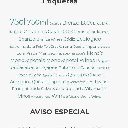
Etiquetas
75cl
750ml
Bierzo D.O.
Brut
Brut
Badajoz
Cava D.O.
Cavas
Cacabelos
Nature
Chardonnay
Ecologico
Crianza
Cádiz
Crianza Wines
Extremadura
Girona
José
Foie
FoieGras
Imperia
Godello
Mencía
Luis Prada Méndez
Macabeo
masquefa
Monovarietals
Monovarietal Wines
Pagos
de Cacabelos
Pajarete
Palacio de Canedo
Penedès
Quesos
Quesos
Prada a Tope
Queso Curado
Artesanos
Quesos Pajarete
Red Wines
raventosrosell
Sierra de Cádiz
Villamartin
Ruidellots de la Selva
Wines
Vinos
Young
Young Wines
vinosblancos
AVISO ESPECIAL