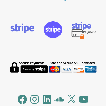
Facebook
Instagram
LinkedIn
SoundCloud
X
YouTube