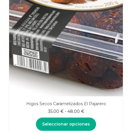
Higos Secos Caramelizados El Pajarero
Rango
35.00
€
-
48.00
€
de
precios:
Seleccionar opciones
desde