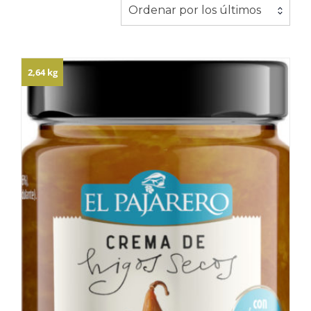
los
Ordenar por los últimos
últimos
2,64 kg