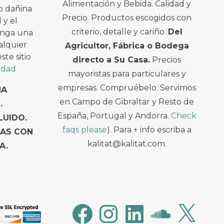
Alimentación y Bebida. Calidad y
o dañina
Precio. Productos escogidos con
 y el
criterio, detalle y cariño.
Del
enga una
alquier
Agricultor, Fábrica o Bodega
te sitio
directo a Su Casa.
Precios
cidad
mayoristas para particulares y
empresas. Compruébelo. Servimos
NA
en Campo de Gibraltar y Resto de
.
España, Portugal y Andorra.
Check
LUIDO.
faqs please
). Para + info escriba a
TAS CON
kalitat@kalitat.com.
A.
Facebook
Instagram
LinkedIn
SoundCloud
X