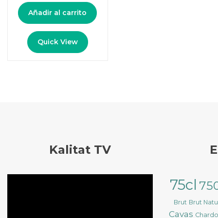
Añadir al carrito
Quick View
Kalitat TV
E
Reproductor
75cl
75
de
vídeo
Brut
Brut Nat
Cavas
Chard