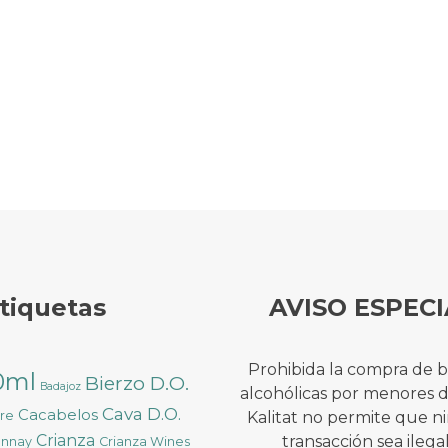
tiquetas
AVISO ESPECI
Prohibida la compra de 
0ml
Bierzo D.O.
Badajoz
alcohólicas por menores 
Cava D.O.
Cacabelos
ure
Kalitat no permite que 
Crianza
transacción sea ilega
onnay
Crianza Wines