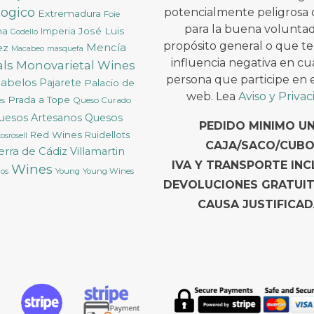
logico
potencialmente peligrosa 
Extremadura
Foie
para la buena voluntad
na
José Luis
Imperia
Godello
propósito general o que t
Mencía
ez
Macabeo
masquefa
influencia negativa en cu
ls
Monovarietal Wines
persona que participe en es
cabelos
Pajarete
Palacio de
web. Lea
Aviso y Priva
Prada a Tope
Queso Curado
ès
uesos Artesanos
Quesos
PEDIDO MINIMO U
Red Wines
Ruidellots
osrosell
CAJA/SACO/CUBO
ierra de Cádiz
Villamartin
IVA Y TRANSPORTE INC
Wines
Young
Young Wines
cos
DEVOLUCIONES GRATUI
CAUSA JUSTIFICAD