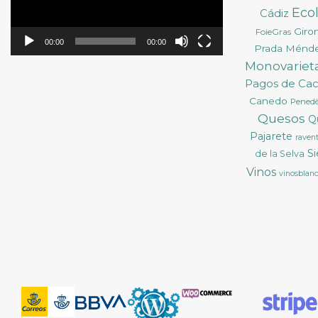
Eco
Cádiz
Giro
FoieGras
00:00
00:00
Prada Ménd
Monovarieta
Pagos de Ca
Canedo
Pened
Quesos
Q
Pajarete
ravent
S
de la Selva
Vinos
vinosblan