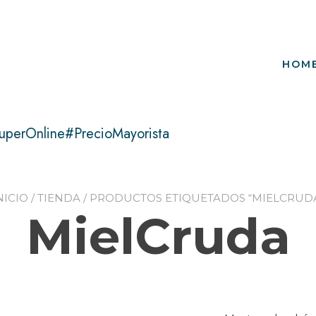
HOM
uperOnline#PrecioMayorista
NICIO
/
TIENDA
/ PRODUCTOS ETIQUETADOS “MIELCRUD
MielCruda