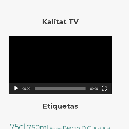
Kalitat TV
Reproductor
de
vídeo
00:00
00:00
Etiquetas
75cl
750ml
Bierzo D.O.
Brut
Brut
Badajoz