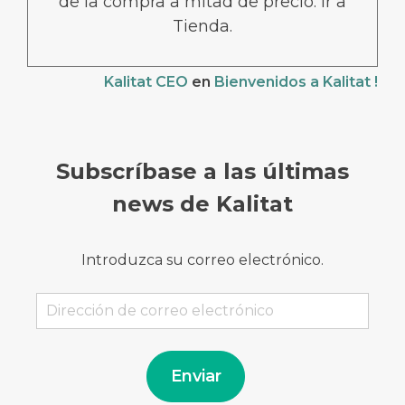
de la compra a mitad de precio. Ir a
Tienda.
Kalitat CEO
en
Bienvenidos a Kalitat !
Subscríbase a las últimas
news de Kalitat
Introduzca su correo electrónico.
Dirección
de
correo
electrónico
Enviar