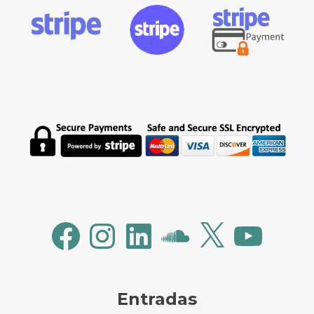
Facebook
Instagram
LinkedIn
SoundCloud
X
YouTube
Entradas