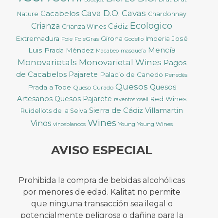
Cava D.O.
Cavas
Cacabelos
Nature
Chardonnay
Ecologico
Crianza
Cádiz
Crianza Wines
Extremadura
Girona
José
Foie
FoieGras
Imperia
Godello
Mencía
Luis Prada Méndez
Macabeo
masquefa
Monovarietals
Monovarietal Wines
Pagos
de Cacabelos
Pajarete
Palacio de Canedo
Penedès
Quesos
Quesos
Prada a Tope
Queso Curado
Artesanos
Quesos Pajarete
Red Wines
raventosrosell
Sierra de Cádiz
Villamartin
Ruidellots de la Selva
Wines
Vinos
Young
Young Wines
vinosblancos
AVISO ESPECIAL
Prohibida la compra de bebidas alcohólicas
por menores de edad. Kalitat no permite
que ninguna transacción sea ilegal o
potencialmente peligrosa o dañina para la