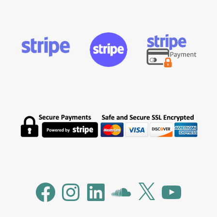
Facebook
Instagram
LinkedIn
SoundCloud
X
YouTube