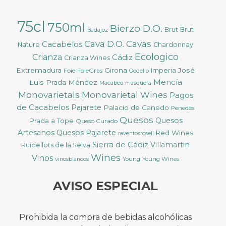
75cl
750ml
Bierzo D.O.
Brut
Brut
Badajoz
Cava D.O.
Cavas
Cacabelos
Nature
Chardonnay
Ecologico
Crianza
Cádiz
Crianza Wines
Extremadura
Girona
José
Foie
FoieGras
Imperia
Godello
Mencía
Luis Prada Méndez
Macabeo
masquefa
Monovarietals
Monovarietal Wines
Pagos
de Cacabelos
Pajarete
Palacio de Canedo
Penedès
Quesos
Quesos
Prada a Tope
Queso Curado
Artesanos
Quesos Pajarete
Red Wines
raventosrosell
Sierra de Cádiz
Villamartin
Ruidellots de la Selva
Wines
Vinos
Young
Young Wines
vinosblancos
AVISO ESPECIAL
Prohibida la compra de bebidas alcohólicas