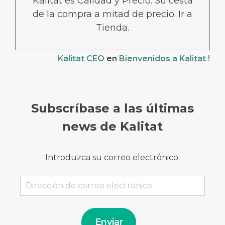
Kalitat es Calidad y Precio. Su cesta
de la compra a mitad de precio. Ir a
Tienda.
Kalitat CEO
en
Bienvenidos a Kalitat !
Subscríbase a las últimas
news de Kalitat
Introduzca su correo electrónico.
Dirección
de
correo
electrónico
Enviar