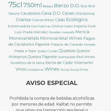
75cl
750ml
Bierzo D.O.
Brut
Brut
Badajoz
Cava D.O.
Cavas
Cacabelos
Nature
Chardonnay
Ecologico
Crianza
Cádiz
Crianza Wines
Extremadura
Girona
José
Foie
FoieGras
Imperia
Godello
Mencía
Luis Prada Méndez
Macabeo
masquefa
Monovarietals
Monovarietal Wines
Pagos
de Cacabelos
Pajarete
Palacio de Canedo
Penedès
Quesos
Quesos
Prada a Tope
Queso Curado
Artesanos
Quesos Pajarete
Red Wines
raventosrosell
Sierra de Cádiz
Villamartin
Ruidellots de la Selva
Wines
Vinos
Young
Young Wines
vinosblancos
AVISO ESPECIAL
Prohibida la compra de bebidas alcohólicas
por menores de edad. Kalitat no permite
que ninguna transacción sea ilegal o