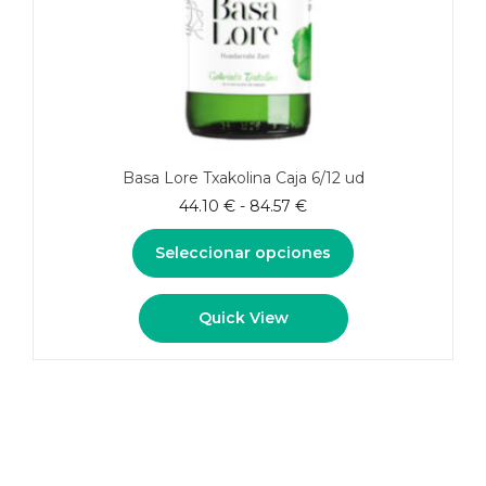
Basa Lore Txakolina Caja 6/12 ud
Rango
44.10
€
-
84.57
€
de
precios:
Seleccionar opciones
desde
44.10 €
Este
Quick View
hasta
producto
84.57 €
tiene
múltiples
variantes.
Las
opciones
se
pueden