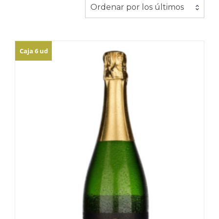
los
Ordenar por los últimos
últimos
Caja 6 ud