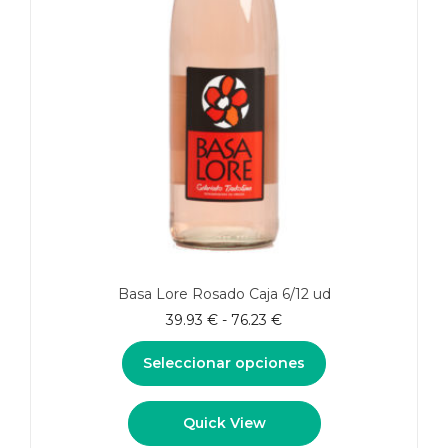
Basa Lore Rosado Caja 6/12 ud
Rango
39.93
€
-
76.23
€
de
precios:
Seleccionar opciones
desde
39.93 €
Este
Quick View
hasta
producto
76.23 €
tiene