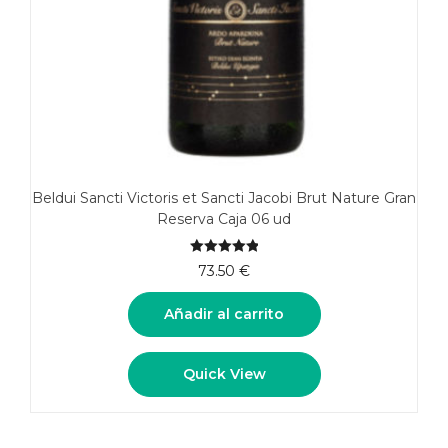
Beldui Sancti Victoris et Sancti Jacobi Brut Nature Gran
Reserva Caja 06 ud
5.00
de 5
73.50
€
Añadir al carrito
Quick View