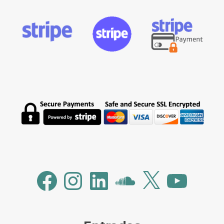
Facebook
Instagram
LinkedIn
SoundCloud
X
YouTube