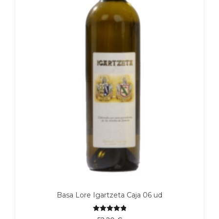
Basa Lore Igartzeta Caja 06 ud
5.00
de 5