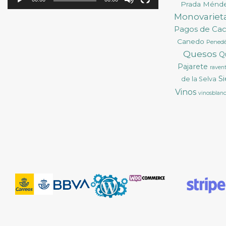
Prada Ménd
Monovarieta
Pagos de Ca
Canedo
Pened
Quesos
Q
Pajarete
ravent
S
de la Selva
Vinos
vinosblan