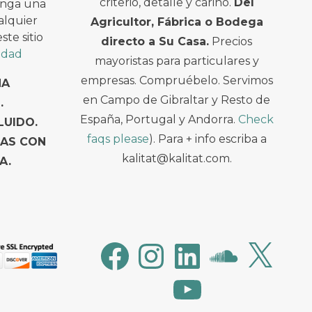
criterio, detalle y cariño.
Del
enga una
alquier
Agricultor, Fábrica o Bodega
te sitio
directo a Su Casa.
Precios
cidad
mayoristas para particulares y
empresas. Compruébelo. Servimos
NA
en Campo de Gibraltar y Resto de
.
España, Portugal y Andorra.
Check
LUIDO.
faqs please
). Para + info escriba a
TAS CON
kalitat@kalitat.com.
A.
Facebook
Instagram
LinkedIn
SoundCloud
X
YouTube