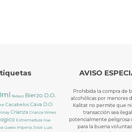
tiquetas
AVISO ESPECI
Prohibida la compra de 
0ml
Bierzo D.O.
Badajoz
alcohólicas por menores 
Cava D.O.
Cacabelos
ure
Kalitat no permite que 
Crianza
transacción sea ilega
onnay
Crianza Wines
logico
potencialmente peligrosa 
Extremadura
Foie
para la buena voluntad
na
José Luis
Imperia
Godello