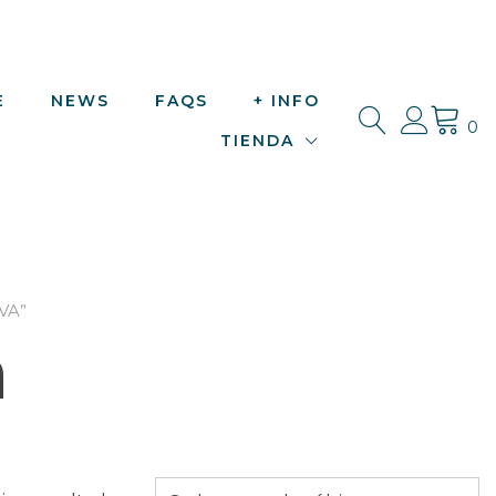
E
NEWS
FAQS
+ INFO
0
TIENDA
VA”
a