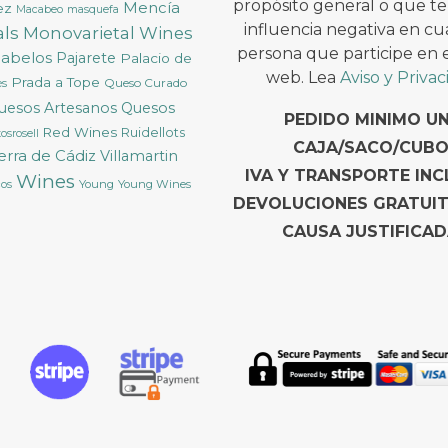
propósito general o que t
Mencía
ez
Macabeo
masquefa
influencia negativa en cu
ls
Monovarietal Wines
persona que participe en es
cabelos
Pajarete
Palacio de
web. Lea
Aviso y Priva
Prada a Tope
Queso Curado
ès
uesos Artesanos
Quesos
PEDIDO MINIMO U
Red Wines
Ruidellots
osrosell
CAJA/SACO/CUBO
ierra de Cádiz
Villamartin
IVA Y TRANSPORTE INC
Wines
Young
Young Wines
cos
DEVOLUCIONES GRATUI
CAUSA JUSTIFICAD