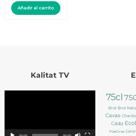
Añadir al carrito
Kalitat TV
E
Reproductor
75cl
75
de
vídeo
Brut
Brut Nat
Cavas
Chard
Eco
Cádiz
Giro
FoieGras
00:00
00:00