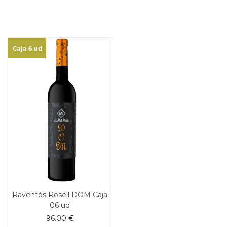
Caja 6 ud
Raventós Rosell DOM Caja
06 ud
96.00
€