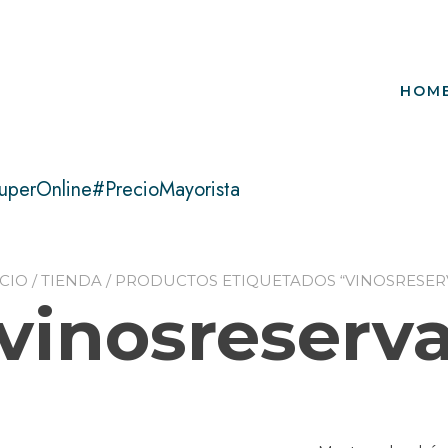
HOM
uperOnline#PrecioMayorista
ICIO
/
TIENDA
/ PRODUCTOS ETIQUETADOS “VINOSRESER
vinosreserv