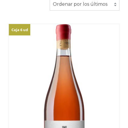
los
Ordenar por los últimos
últimos
Caja 6 ud