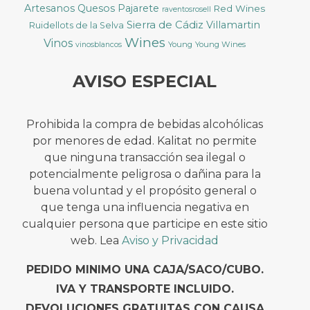
Artesanos
Quesos Pajarete
Red Wines
raventosrosell
Sierra de Cádiz
Villamartin
Ruidellots de la Selva
Wines
Vinos
Young
Young Wines
vinosblancos
AVISO ESPECIAL
Prohibida la compra de bebidas alcohólicas
por menores de edad. Kalitat no permite
que ninguna transacción sea ilegal o
potencialmente peligrosa o dañina para la
buena voluntad y el propósito general o
que tenga una influencia negativa en
cualquier persona que participe en este sitio
web. Lea
Aviso y Privacidad
PEDIDO MINIMO UNA CAJA/SACO/CUBO.
IVA Y TRANSPORTE INCLUIDO.
DEVOLUCIONES GRATUITAS CON CAUSA