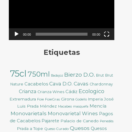
00:00
00:00
Etiquetas
75cl
750ml
Bierzo D.O.
Brut
Brut
Badajoz
Cava D.O.
Cavas
Cacabelos
Nature
Chardonnay
Ecologico
Crianza
Cádiz
Crianza Wines
Extremadura
Girona
José
Foie
FoieGras
Imperia
Godello
Mencía
Luis Prada Méndez
Macabeo
masquefa
Monovarietals
Monovarietal Wines
Pagos
de Cacabelos
Pajarete
Palacio de Canedo
Penedès
Quesos
Quesos
Prada a Tope
Queso Curado