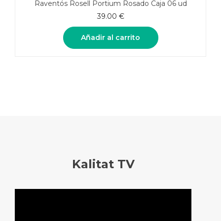
Raventós Rosell Portium Rosado Caja 06 ud
39.00
€
Añadir al carrito
Kalitat TV
Reproductor
de
vídeo