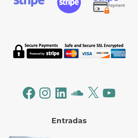
Facebook
Instagram
LinkedIn
SoundCloud
X
YouTube
Entradas