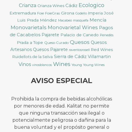
Ecologico
Crianza
Cádiz
Crianza Wines
Extremadura
Girona
José
Foie
FoieGras
Imperia
Godello
Mencía
Luis Prada Méndez
Macabeo
masquefa
Monovarietals
Monovarietal Wines
Pagos
de Cacabelos
Pajarete
Palacio de Canedo
Penedès
Quesos
Quesos
Prada a Tope
Queso Curado
Artesanos
Quesos Pajarete
Red Wines
raventosrosell
Sierra de Cádiz
Villamartin
Ruidellots de la Selva
Wines
Vinos
Young
Young Wines
vinosblancos
AVISO ESPECIAL
Prohibida la compra de bebidas alcohólicas
por menores de edad. Kalitat no permite
que ninguna transacción sea ilegal o
potencialmente peligrosa o dañina para la
buena voluntad y el propósito general o