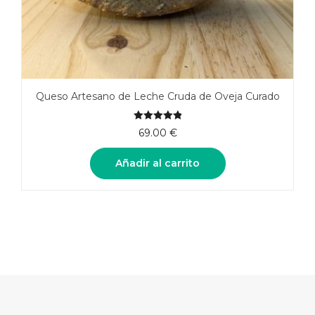
Queso Artesano de Leche Cruda de Oveja Curado
5.00
de 5
69.00
€
Añadir al carrito