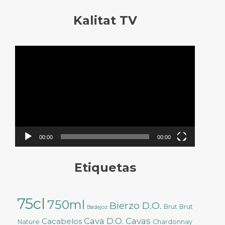
Kalitat TV
Reproductor
de
vídeo
00:00
00:00
Etiquetas
75cl
750ml
Bierzo D.O.
Brut
Brut
Badajoz
Cava D.O.
Cavas
Cacabelos
Nature
Chardonnay