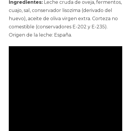
Ingredientes:
Leche cruda de oveja, fermentos,
cuajo, sal, conservador lisozima (derivado del
huevo), aceite de oliva virgen extra. Corteza no
comestible (conservadores E-202 y E-235).
Origen de la leche: España.