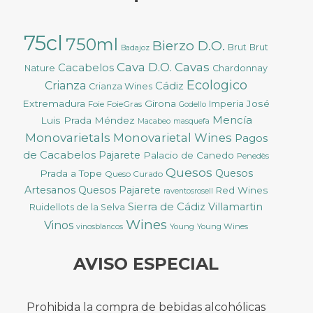
75cl
750ml
Bierzo D.O.
Brut
Brut
Badajoz
Cava D.O.
Cavas
Cacabelos
Nature
Chardonnay
Ecologico
Crianza
Cádiz
Crianza Wines
Extremadura
Girona
José
Foie
FoieGras
Imperia
Godello
Mencía
Luis Prada Méndez
Macabeo
masquefa
Monovarietals
Monovarietal Wines
Pagos
de Cacabelos
Pajarete
Palacio de Canedo
Penedès
Quesos
Quesos
Prada a Tope
Queso Curado
Artesanos
Quesos Pajarete
Red Wines
raventosrosell
Sierra de Cádiz
Villamartin
Ruidellots de la Selva
Wines
Vinos
Young
Young Wines
vinosblancos
AVISO ESPECIAL
Prohibida la compra de bebidas alcohólicas