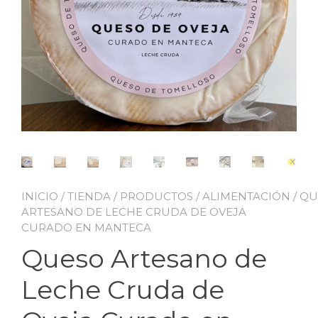
INICIO
/
TIENDA
/
PRODUCTOS
/
ALIMENTACIÓN
/
QU
ARTESANO DE LECHE CRUDA DE OVEJA
CURADO EN MANTECA
Queso Artesano de
Leche Cruda de