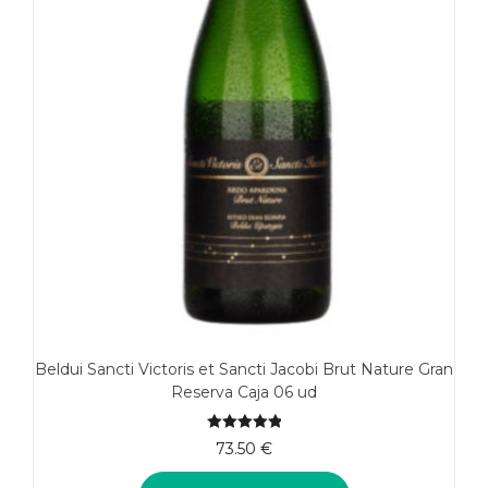
Beldui Sancti Victoris et Sancti Jacobi Brut Nature Gran
Reserva Caja 06 ud
5.00
de 5
73.50
€