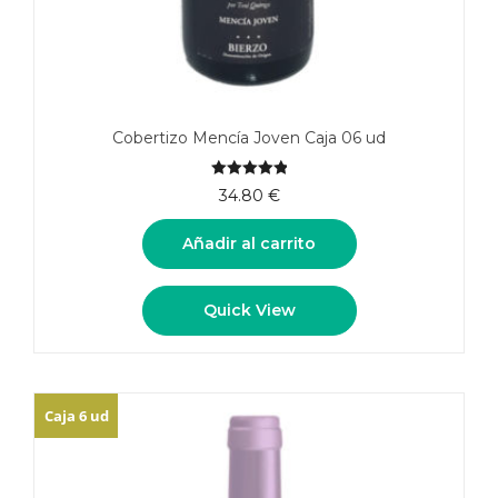
Cobertizo Mencía Joven Caja 06 ud
5.00
de 5
34.80
€
Añadir al carrito
Quick View
Caja 6 ud