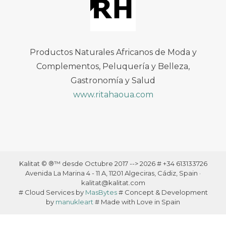
Productos Naturales Africanos de Moda y
Complementos, Peluquería y Belleza,
Gastronomía y Salud
www.ritahaoua.com
Kalitat © ®™ desde Octubre 2017 --> 2026 # +34 613133726
Avenida La Marina 4 - 11 A, 11201 Algeciras, Cádiz, Spain ·
kalitat@kalitat.com
# Cloud Services by
MasBytes
# Concept & Development
by
manukleart
# Made with Love in Spain