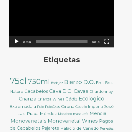
vídeo
00:00
00:00
Etiquetas
75cl
750ml
Bierzo D.O.
Brut
Brut
Badajoz
Cava D.O.
Cavas
Cacabelos
Nature
Chardonnay
Ecologico
Crianza
Cádiz
Crianza Wines
Extremadura
Girona
José
Foie
FoieGras
Imperia
Godello
Mencía
Luis Prada Méndez
Macabeo
masquefa
Monovarietals
Monovarietal Wines
Pagos
de Cacabelos
Pajarete
Palacio de Canedo
Penedès