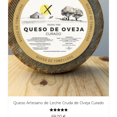
Queso Artesano de Leche Cruda de Oveja Curado
5.00
de 5
69.00
€