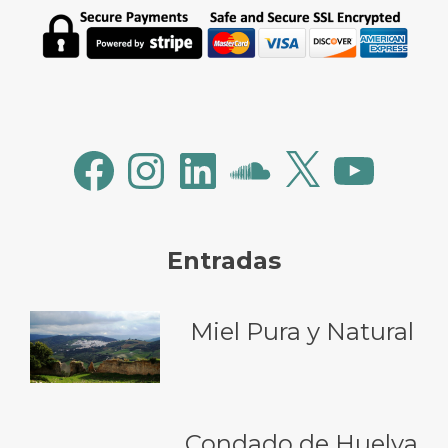
Facebook
Instagram
LinkedIn
SoundCloud
X
YouTube
Entradas
Miel Pura y Natural
Condado de Huelva