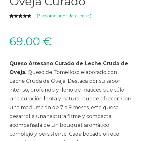
Oveja Curado
(
3
valoraciones de cliente )
5.00
5
3
de
basado en
valoración
69.00
€
de
clientes
Queso Artesano Curado de Leche Cruda de
Oveja.
Queso de Tomelloso elaborado con
Leche Cruda de Oveja. Destaca por su sabor
intenso, profundo y lleno de matices que sólo
una curación lenta y natural puede ofrecer. Con
una maduración de 7 a 9 meses, este queso
desarrolla una textura firme y compacta,
acompañada de un bouquet aromático
complejo y persistente. Cada bocado ofrece