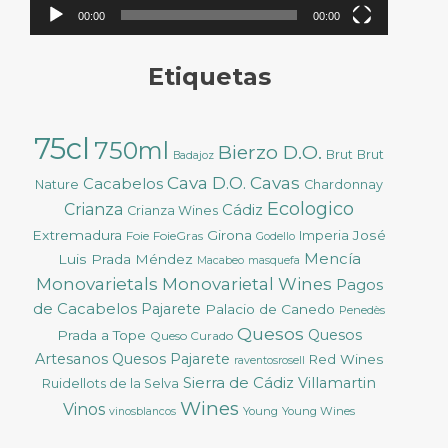
00:00
00:00
Etiquetas
75cl
750ml
Bierzo D.O.
Brut
Brut
Badajoz
Cava D.O.
Cavas
Cacabelos
Nature
Chardonnay
Ecologico
Crianza
Cádiz
Crianza Wines
Extremadura
Girona
José
Foie
FoieGras
Imperia
Godello
Mencía
Luis Prada Méndez
Macabeo
masquefa
Monovarietals
Monovarietal Wines
Pagos
de Cacabelos
Pajarete
Palacio de Canedo
Penedès
Quesos
Quesos
Prada a Tope
Queso Curado
Artesanos
Quesos Pajarete
Red Wines
raventosrosell
Sierra de Cádiz
Villamartin
Ruidellots de la Selva
Wines
Vinos
Young
Young Wines
vinosblancos