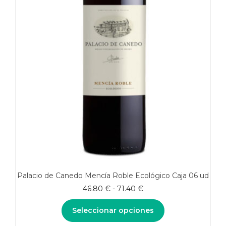
Palacio de Canedo Mencía Roble Ecológico Caja 06 ud
Rango
46.80
€
-
71.40
€
de
precios:
Seleccionar opciones
desde