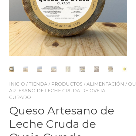
INICIO
/
TIENDA
/
PRODUCTOS
/
ALIMENTACIÓN
/
QU
ARTESANO DE LECHE CRUDA DE OVEJA
CURADO
Queso Artesano de
Leche Cruda de