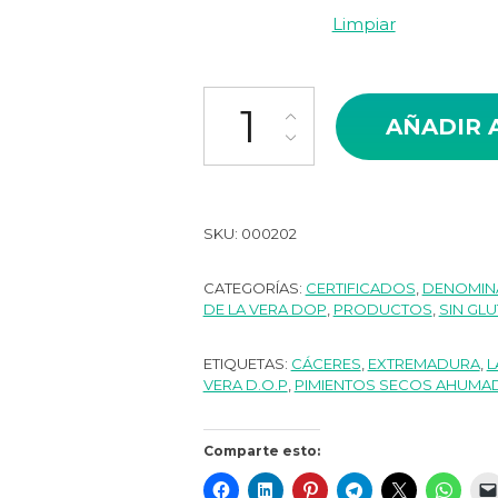
Limpiar
Pimientos de La Vera Secos Ahum
AÑADIR 
SKU:
000202
CATEGORÍAS:
CERTIFICADOS
,
DENOMINA
DE LA VERA DOP
,
PRODUCTOS
,
SIN GL
ETIQUETAS:
CÁCERES
,
EXTREMADURA
,
L
VERA D.O.P
,
PIMIENTOS SECOS AHUMA
Comparte esto: