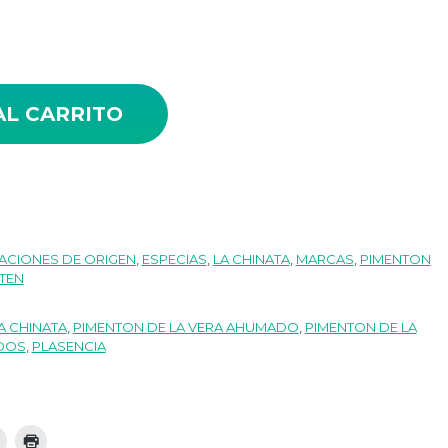
ados La Chinata cantidad
AL CARRITO
CIONES DE ORIGEN
,
ESPECIAS
,
LA CHINATA
,
MARCAS
,
PIMENTON
UTEN
A CHINATA
,
PIMENTON DE LA VERA AHUMADO
,
PIMENTON DE LA
DOS
,
PLASENCIA