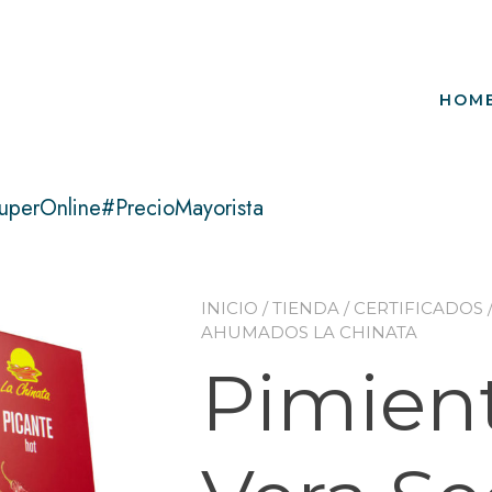
HOM
uperOnline#PrecioMayorista
INICIO
/
TIENDA
/
CERTIFICADOS
AHUMADOS LA CHINATA
Pimient