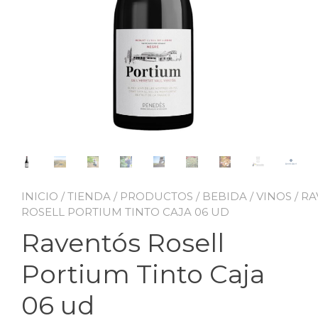
INICIO
/
TIENDA
/
PRODUCTOS
/
BEBIDA
/
VINOS
/ R
ROSELL PORTIUM TINTO CAJA 06 UD
Raventós Rosell
Portium Tinto Caja
06 ud