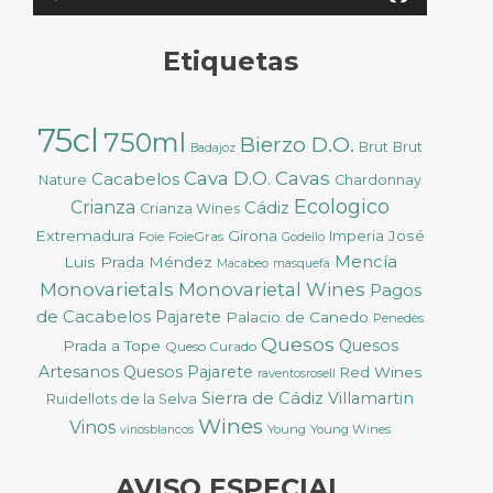
Etiquetas
75cl
750ml
Bierzo D.O.
Brut
Brut
Badajoz
Cava D.O.
Cavas
Cacabelos
Nature
Chardonnay
Ecologico
Crianza
Cádiz
Crianza Wines
Extremadura
Girona
José
Foie
FoieGras
Imperia
Godello
Mencía
Luis Prada Méndez
Macabeo
masquefa
Monovarietals
Monovarietal Wines
Pagos
de Cacabelos
Pajarete
Palacio de Canedo
Penedès
Quesos
Quesos
Prada a Tope
Queso Curado
Artesanos
Quesos Pajarete
Red Wines
raventosrosell
Sierra de Cádiz
Villamartin
Ruidellots de la Selva
Wines
Vinos
Young
Young Wines
vinosblancos
AVISO ESPECIAL