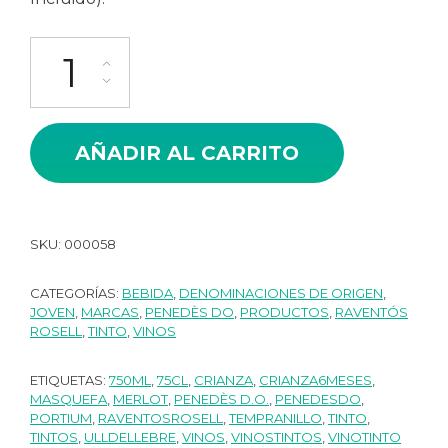
Raventós Rosell Portium Tinto Caja 06 ud cantidad
AÑADIR AL CARRITO
SKU:
000058
CATEGORÍAS:
BEBIDA
,
DENOMINACIONES DE ORIGEN
,
JOVEN
,
MARCAS
,
PENEDÈS DO
,
PRODUCTOS
,
RAVENTÓS
ROSELL
,
TINTO
,
VINOS
ETIQUETAS:
750ML
,
75CL
,
CRIANZA
,
CRIANZA6MESES
,
MASQUEFA
,
MERLOT
,
PENEDÈS D.O.
,
PENEDESDO
,
PORTIUM
,
RAVENTOSROSELL
,
TEMPRANILLO
,
TINTO
,
TINTOS
,
ULLDELLEBRE
,
VINOS
,
VINOSTINTOS
,
VINOTINTO