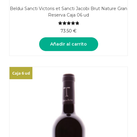
Beldui Sancti Victoris et Sancti Jacobi Brut Nature Gran
Reserva Caja 06 ud
5.00
de 5
73.50
€
Añadir al carrito
Caja 6 ud