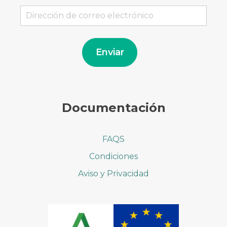
Dirección
de
correo
electrónico
Enviar
Documentación
FAQS
Condiciones
Aviso y Privacidad