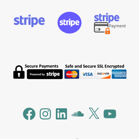
Facebook
Instagram
LinkedIn
SoundCloud
X
YouTube