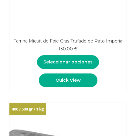
Tarrina Micuit de Foie Gras Trufado de Pato Imperia
130.00
€
Seleccionar opciones
Este
Quick View
producto
tiene
múltiples
variantes.
Las
400 / 500 gr / 1 kg
opciones
se
pueden
elegir
en