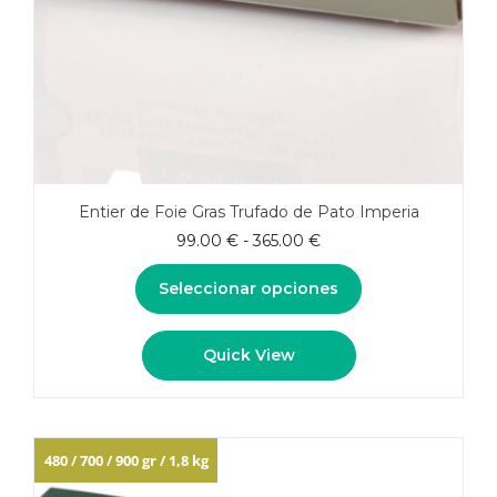
Entier de Foie Gras Trufado de Pato Imperia
Rango
99.00
€
-
365.00
€
de
precios:
Seleccionar opciones
desde
99.00 €
Este
Quick View
hasta
producto
365.00 €
tiene
múltiples
variantes.
Las
480 / 700 / 900 gr / 1,8 kg
opciones
se