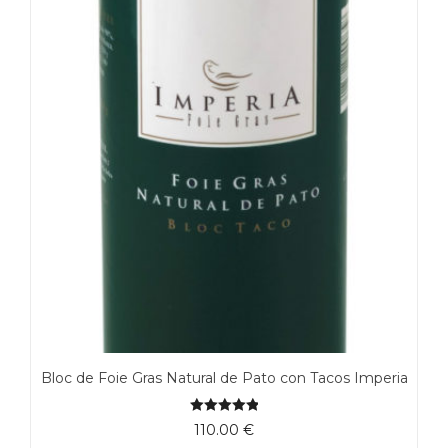
Bloc de Foie Gras Natural de Pato con Tacos Imperia
5.00
de 5
110.00
€