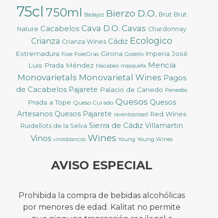
75cl
750ml
Bierzo D.O.
Brut
Brut
Badajoz
Cava D.O.
Cavas
Cacabelos
Nature
Chardonnay
Ecologico
Crianza
Cádiz
Crianza Wines
Extremadura
Girona
José
Foie
FoieGras
Imperia
Godello
Mencía
Luis Prada Méndez
Macabeo
masquefa
Monovarietals
Monovarietal Wines
Pagos
de Cacabelos
Pajarete
Palacio de Canedo
Penedès
Quesos
Quesos
Prada a Tope
Queso Curado
Artesanos
Quesos Pajarete
Red Wines
raventosrosell
Sierra de Cádiz
Villamartin
Ruidellots de la Selva
Wines
Vinos
Young
Young Wines
vinosblancos
AVISO ESPECIAL
Prohibida la compra de bebidas alcohólicas
por menores de edad. Kalitat no permite