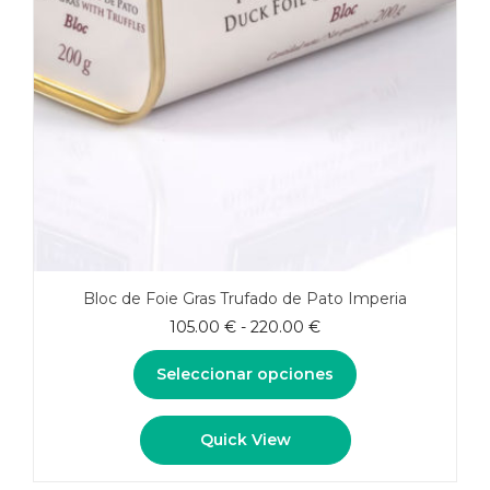
Bloc de Foie Gras Trufado de Pato Imperia
Rango
105.00
€
-
220.00
€
de
precios:
Seleccionar opciones
desde
105.00 €
Este
Quick View
hasta
producto
220.00 €
tiene
múltiples