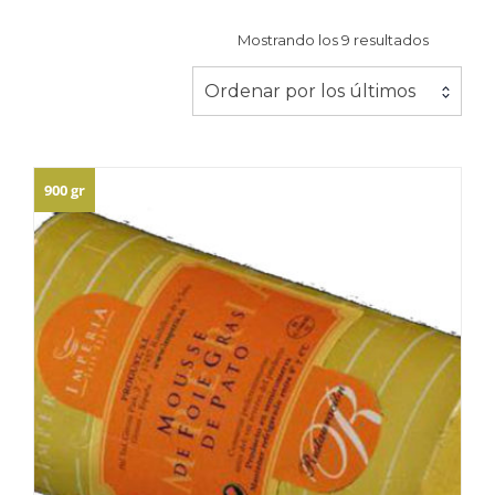
Ordenad
Mostrando los 9 resultados
por
los
Ordenar por los últimos
últimos
900 gr