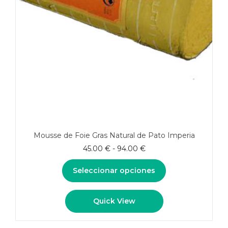
Mousse de Foie Gras Natural de Pato Imperia
Rango
45.00
€
-
94.00
€
de
precios:
Seleccionar opciones
desde
45.00 €
Este
Quick View
hasta
producto
94.00 €
tiene
múltiples