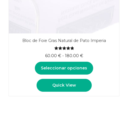
Bloc de Foie Gras Natural de Pato Imperia
5.00
de 5
Rango
60.00
€
-
180.00
€
de
precios:
Seleccionar opciones
desde
60.00 €
Este
Quick View
hasta
producto
180.00 €
tiene
múltiples
variantes.
Las
opciones
se
pueden