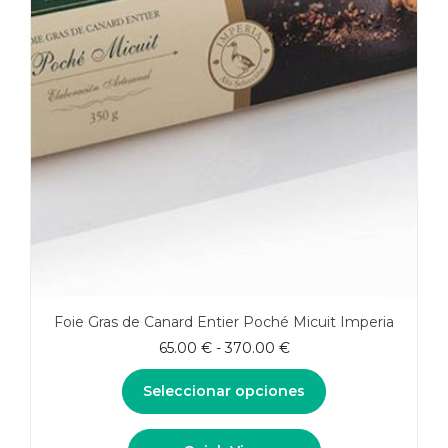
Foie Gras de Canard Entier Poché Micuit Imperia
Rango
65.00
€
-
370.00
€
de
precios:
Seleccionar opciones
desde
65.00 €
Este