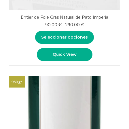
Entier de Foie Gras Natural de Pato Imperia
Rango
90.00
€
-
290.00
€
de
precios:
Seleccionar opciones
desde
90.00 €
Este
Quick View
hasta
producto
290.00 €
tiene
múltiples
variantes.
Las
950 gr
opciones
se
pueden
elegir
en
la
página
de
producto