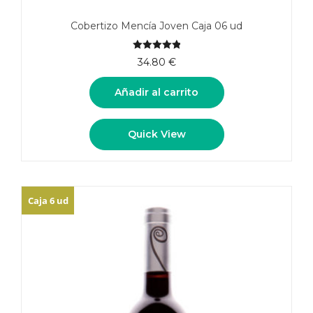
Cobertizo Mencía Joven Caja 06 ud
5.00
de 5
34.80
€
Añadir al carrito
Quick View
Caja 6 ud