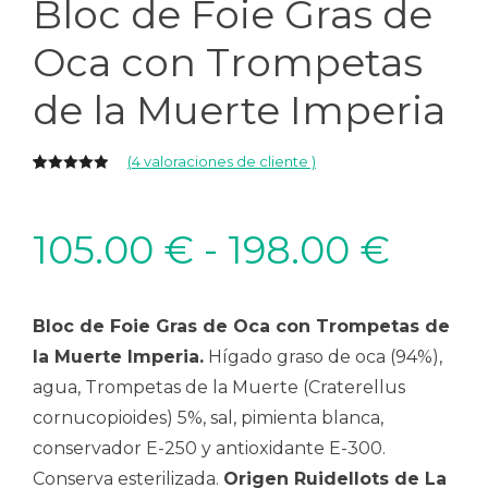
Bloc de Foie Gras de
Oca con Trompetas
de la Muerte Imperia
(
4
valoraciones de cliente )
5.00
5
4
de
basado en
valoración
Ran
105.00
€
-
198.00
€
de
clientes
de
Bloc de Foie Gras de Oca con Trompetas de
preci
la Muerte Imperia.
Hígado graso de oca (94%),
agua, Trompetas de la Muerte (Craterellus
desd
cornucopioides) 5%, sal, pimienta blanca,
conservador E-250 y antioxidante E-300.
105.
Conserva esterilizada.
Origen Ruidellots de La