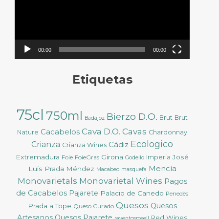
00:00
00:00
Etiquetas
75cl
750ml
Bierzo D.O.
Brut
Brut
Badajoz
Cava D.O.
Cavas
Cacabelos
Nature
Chardonnay
Ecologico
Crianza
Cádiz
Crianza Wines
Extremadura
Girona
José
Foie
FoieGras
Imperia
Godello
Mencía
Luis Prada Méndez
Macabeo
masquefa
Monovarietals
Monovarietal Wines
Pagos
de Cacabelos
Pajarete
Palacio de Canedo
Penedès
Quesos
Quesos
Prada a Tope
Queso Curado
Artesanos
Quesos Pajarete
Red Wines
raventosrosell