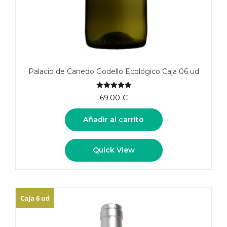
Palacio de Canedo Godello Ecológico Caja 06 ud
5.00
de 5
69.00
€
Añadir al carrito
Quick View
Caja 6 ud