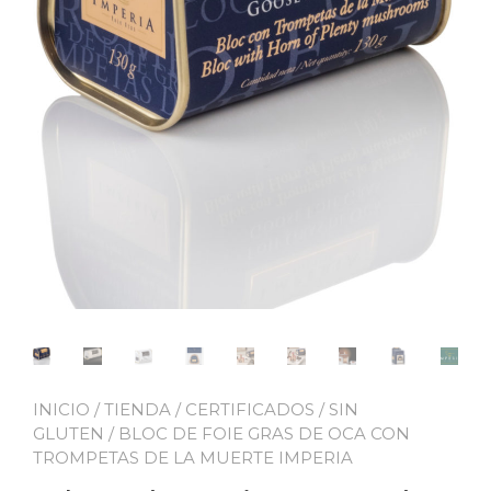
INICIO
/
TIENDA
/
CERTIFICADOS
/
SIN
GLUTEN
/ BLOC DE FOIE GRAS DE OCA CON
TROMPETAS DE LA MUERTE IMPERIA