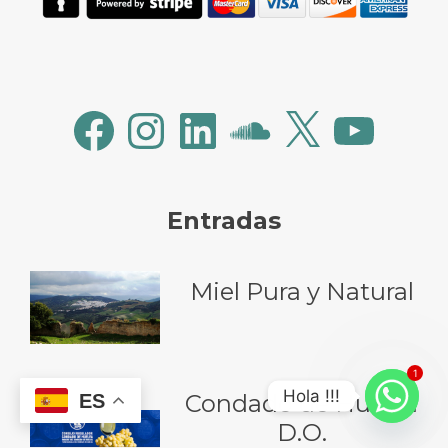
Facebook
Instagram
LinkedIn
SoundCloud
X
YouTube
Entradas
Miel Pura y Natural
1
Hola !!!
Condado de Huelva
ES
D.O.