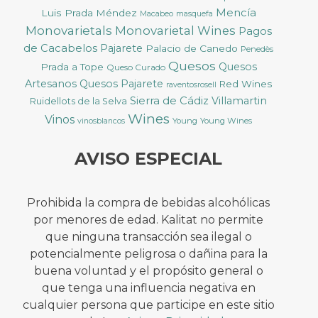
Mencía
Luis Prada Méndez
Macabeo
masquefa
Monovarietals
Monovarietal Wines
Pagos
de Cacabelos
Pajarete
Palacio de Canedo
Penedès
Quesos
Quesos
Prada a Tope
Queso Curado
Artesanos
Quesos Pajarete
Red Wines
raventosrosell
Sierra de Cádiz
Villamartin
Ruidellots de la Selva
Wines
Vinos
Young
Young Wines
vinosblancos
AVISO ESPECIAL
Prohibida la compra de bebidas alcohólicas
por menores de edad. Kalitat no permite
que ninguna transacción sea ilegal o
potencialmente peligrosa o dañina para la
buena voluntad y el propósito general o
que tenga una influencia negativa en
cualquier persona que participe en este sitio