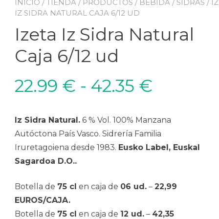
INICIO
/
TIENDA
/
PRODUCTOS
/
BEBIDA
/
SIDRAS
/ I
IZ SIDRA NATURAL CAJA 6/12 UD
Izeta Iz Sidra Natural
Caja 6/12 ud
Rango
22.99
€
-
42.35
€
de
Iz Sidra Natural.
6 % Vol. 100% Manzana
precios:
Autóctona País Vasco. Sidrería Familia
Iruretagoiena desde 1983.
Eusko Label, Euskal
desde
Sagardoa D.O..
22.99 €
Botella de
75 cl
en caja de
06 ud.
–
22,99
EUROS/CAJA.
hasta
Botella de
75 cl
en caja de
12 ud.
–
42,35