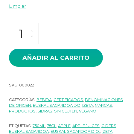
Limpiar
Izeta Iz Sidra Natural Caja 6/12 ud cantidad
AÑADIR AL CARRITO
SKU:
000022
CATEGORÍAS:
BEBIDA
,
CERTIFICADOS
,
DENOMINACIONES
DE ORIGEN
,
EUSKAL SAGARDOA DO
,
IZETA
,
MARCAS
,
PRODUCTOS
,
SIDRAS
,
SIN GLUTEN
,
VEGANO
ETIQUETAS:
750ML
,
75CL
,
APPLE
,
APPLE JUICES
,
CIDERS
,
EUSKAL SAGARDOA
,
EUSKAL SAGARDOA D.O.
,
IZETA
,