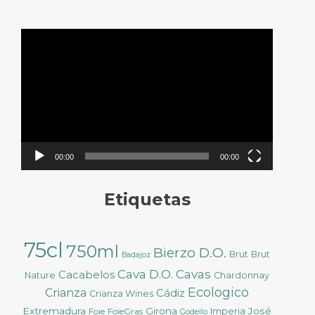
Reproductor
de
vídeo
00:00
00:00
Etiquetas
75cl
750ml
Bierzo D.O.
Brut
Brut
Badajoz
Cava D.O.
Cavas
Cacabelos
Nature
Chardonnay
Ecologico
Crianza
Cádiz
Crianza Wines
Extremadura
Girona
José
Foie
FoieGras
Imperia
Godello