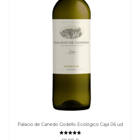
Palacio de Canedo Godello Ecológico Caja 06 ud
5.00
de 5